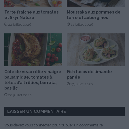
é
p
Tarte fraîche aux tomates
Moussaka aux pommes de
a
et Skyr Nature
terre et aubergines
r
22 juillet 2026
21 juillet 2026
é
s
a
v
e
c
2
n
Côte de veau rôtie vinaigre
Fish tacos de limande
o
balsamique, tomates &
panée
u
têtes d’ail rôties, burrata,
17 juillet 2026
v
basilic
e
20 juillet 2026
l
l
e
LAISSER UN COMMENTAIRE
s
r
Vous devez
vous connecter
pour publier un commentaire.
e