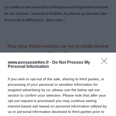
La confiture est aujourd’hui bien plus que l’ingrédient évident
de nos tartines. Associée à l’entrée, au plat ou au dessert, elle
fera toute la différence… Alors osez !
Pour plus d’informations sur les produits Bonne
Maman®
www.avosassiettes.fr -
Do Not Process My
Personal Information
rendez-vous sur
www.bonne-maman.com
If you wish to opt-out of the sale, sharing to third parties, or
processing of your personal or sensitive information for
targeted advertising by us, please use the below opt-out
section to confirm your selection. Please note that after your
opt-out request is processed you may continue seeing
interest-based ads based on personal information utilized by
us or personal information disclosed to third parties prior to
© Bonne Maman® | Crédits Photos : © Bonne Maman® / F. Mantovani |