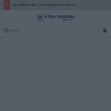
1er Édition de “La Semaine des Chefs” du 19 au 24 octobre 2026
S
Menu