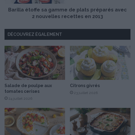
u
t
P
Barilla étoffe sa gamme de plats préparés avec
o
a
f
2 nouvelles recettes en 2013
y
f
s
e
DÉCOUVREZ ÉGALEMENT
B
s
a
a
s
g
q
a
u
m
e
m
e
d
e
Salade de poulpe aux
Citrons givrés
tomates cerises
p
23 juillet 2026
l
24 juillet 2026
a
t
s
p
r