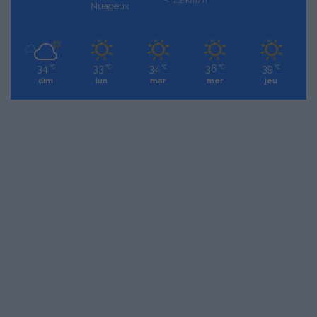
Nuageux
34
33
34
36
39
℃
℃
℃
℃
℃
dim
lun
mar
mer
jeu