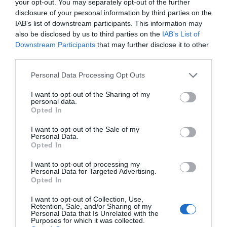
your opt-out. You may separately opt-out of the further
Tous droits de reproduction réservés
disclosure of your personal information by third parties on the
IAB’s list of downstream participants. This information may
also be disclosed by us to third parties on the
IAB’s List of
Mots-clés
Bonne Maman
Chocolat
Confiture
Downstream Participants
that may further disclose it to other
Crêpes et Galettes
Marmelade
Vanille
third parties.
Please note that this website/app uses one or more Google
Personal Data Processing Opt Outs
Pinterest
Partager par Email
services and may gather and store information including but
not limited to your visit or usage behaviour. You may click to
I want to opt-out of the Sharing of my
personal data.
grant or deny consent to Google and its third-party tags to
Opted In
use your data for below specified purposes in below Google
consent section.
ÇA PEUT AUSSI VOUS INTÉRESSER
I want to opt-out of the Sale of my
Personal Data.
Opted In
I want to opt-out of processing my
Personal Data for Targeted Advertising.
Opted In
I want to opt-out of Collection, Use,
Retention, Sale, and/or Sharing of my
Personal Data that Is Unrelated with the
Purposes for which it was collected.