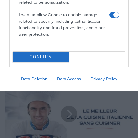
related to personalization.
I want to allow Google to enable storage
O
related to security, including authentication
m
functionality and fraud prevention, and other
e
user protection.
l
e
t
t
CONFIRM
e
a
Omelette aux saveurs du Pays Basque
u
Data Deletion
Data Access
Privacy Policy
x
s
B
a
a
v
r
e
i
u
l
r
l
s
a
d
é