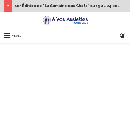
1er Édition de “La Semaine des Chefs” du 19 au 24 octobre 2026
S
Menu