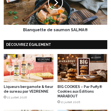
q
u
e
t
t
Blanquette de saumon SALMA®
e
d
e
DÉCOUVREZ ÉGALEMENT
s
a
u
m
o
n
S
A
Liqueurs bergamote & fleur
BIG COOKIES – Par Puffy®
L
de sureau par VEDRENNE
Cookies aux Éditions
M
MARABOUT
A
22 juillet 2026
21 juillet 2026
®