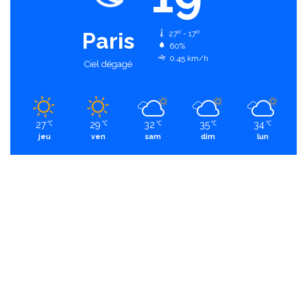
Paris
27º - 17º
60%
0.45 km/h
Ciel dégagé
27
29
32
35
34
℃
℃
℃
℃
℃
jeu
ven
sam
dim
lun