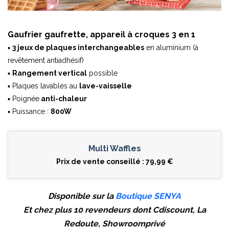
Gaufrier gaufrette, appareil à croques 3 en 1
▪
3 jeux de plaques interchangeables
en aluminium (à
revêtement antiadhésif)
▪
Rangement vertical
possible
▪ Plaques lavables au
lave-vaisselle
▪ Poignée
anti-chaleur
▪ Puissance :
800W
Multi Waffles
Prix de vente conseillé : 79,99 €
Disponible sur la
Boutique SENYA
Et chez plus 10 revendeurs dont Cdiscount, La
Redoute, Showroomprivé