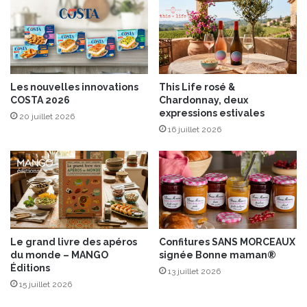
Les nouvelles innovations
This Life rosé &
COSTA 2026
Chardonnay, deux
expressions estivales
20 juillet 2026
16 juillet 2026
Le grand livre des apéros
Confitures SANS MORCEAUX
du monde – MANGO
signée Bonne maman®
Éditions
13 juillet 2026
15 juillet 2026