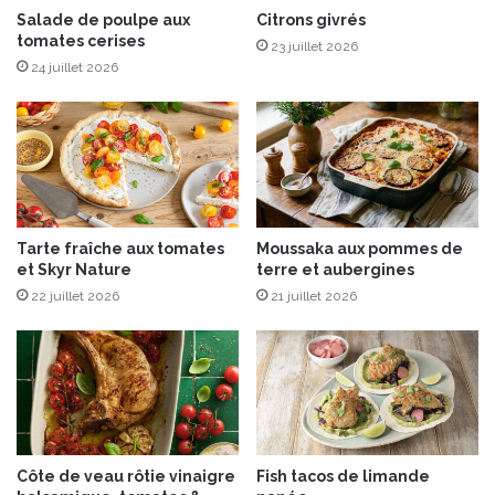
i
Salade de poulpe aux
Citrons givrés
tomates cerises
l
23 juillet 2026
l
24 juillet 2026
a
g
e
s
s
a
u
Tarte fraîche aux tomates
Moussaka aux pommes de
t
et Skyr Nature
terre et aubergines
é
22 juillet 2026
21 juillet 2026
s
a
u
g
i
n
g
e
Côte de veau rôtie vinaigre
Fish tacos de limande
m