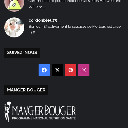
Comment faire pour acheter des assiettes Maxwell and
William...
cordonbleu75
Bonjour, Effectivement la saucisse de Morteau est crue
:-) B...
SUIVEZ-NOUS
Facebook
X
Pinterest
Instagram
MANGER BOUGER