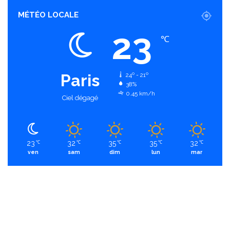
MÉTÉO LOCALE
23
℃
Paris
24º - 21º
38%
0.45 km/h
Ciel dégagé
23
32
35
35
32
℃
℃
℃
℃
℃
ven
sam
dim
lun
mar