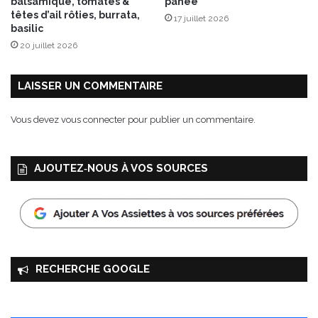
balsamique, tomates &
panée
b
têtes d’ail rôties, burrata,
17 juillet 2026
r
basilic
e
20 juillet 2026
e
t
h
LAISSER UN COMMENTAIRE
e
r
Vous devez
vous connecter
pour publier un commentaire.
b
e
s
AJOUTEZ‑NOUS À VOS SOURCES
RECHERCHE GOOGLE