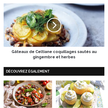
G
â
t
e
a
u
x
d
e
Gâteaux de Celtiane coquillages sautés au
C
e
gingembre et herbes
l
t
DÉCOUVREZ ÉGALEMENT
i
a
n
e
c
o
q
u