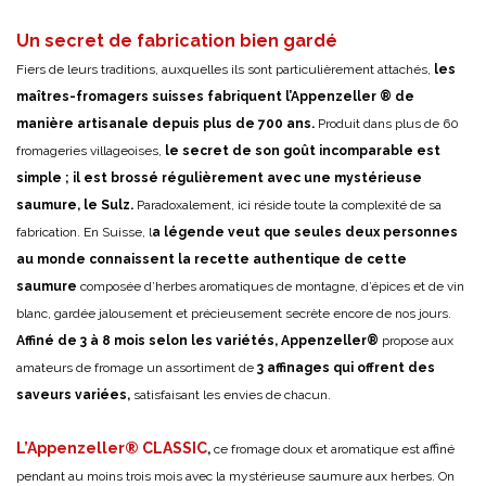
Un secret de fabrication bien gardé
Fiers de leurs traditions, auxquelles ils sont particulièrement attachés,
les
maîtres-fromagers suisses fabriquent l’Appenzeller ® de
manière artisanale depuis plus de 700 ans.
Produit dans plus de 60
fromageries villageoises,
le secret de son goût incomparable est
simple ; il est brossé régulièrement avec une mystérieuse
saumure, le Sulz.
Paradoxalement, ici réside toute la complexité de sa
fabrication. En Suisse, l
a légende veut que seules deux personnes
au monde connaissent la recette authentique de cette
saumure
composée d’herbes aromatiques de montagne, d’épices et de vin
blanc, gardée jalousement et précieusement secrète encore de nos jours.
Affiné de 3 à 8 mois selon les variétés, Appenzeller®
propose aux
amateurs de fromage un assortiment de
3 affinages qui offrent des
saveurs variées,
satisfaisant les envies de chacun.
L’Appenzeller® CLASSIC
,
ce fromage doux et aromatique est affiné
pendant au moins trois mois avec la mystérieuse saumure aux herbes. On