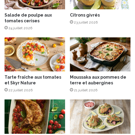
h
x
o
g
n
i
Salade de poulpe aux
Citrons givrés
s
tomates cerises
r
23 juillet 2026
e
o
24 juillet 2026
t
l
b
l
e
e
u
s
r
e
r
t
e
s
Tarte fraîche aux tomates
Moussaka aux pommes de
d
a
et Skyr Nature
terre et aubergines
’
g
h
22 juillet 2026
21 juillet 2026
r
e
e
r
m
b
o
e
l
s
a
t
a