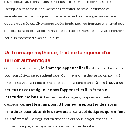
d’une croûte aux tons bruns et rouges qui le rend si reconnaissable.
Fabriqué à base de lait de vache cru et entier, sa saveur affirmée et
aromatisée tient son origine d’une recette traditionnelle gardée secrète
depuis des siècles. L’Hexagone a déjà fondu pour ce fromage charismatique,
qui lors de sa dégustation, transporte les papilles vers de nouveaux horizons
pour un moment d’évasion unique.
Un fromage mythique, fruit de la rigueur d’un
terroir authentique
Originaire d’Appenzell,
le fromage Appenzeller®
est connu et reconnu
pour son côté corsé et authentique. Comme le dit la devise du canton, « Si
une chose vaut la peine d’être faite, autant la faire bien ».
On retrouve ce
sérieux et cette rigueur dans l’Appenzeller® , véritable
institution nationale.
Les maîtres-fromagers, toujours en quête
d’excellence,
mettent un point d’honneur à apporter des soins
minutieux pour obtenir les saveurs si caractéristiques qui en font
sa spécificité.
La dégustation devient alors pour les gourmands un
moment unique, à partager aussi bien seul qu’en famille.