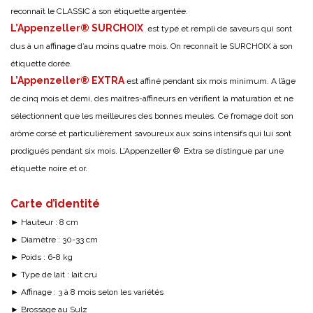
reconnaît le CLASSIC à son étiquette argentée.
L’Appenzeller® SURCHOIX
est typé et rempli de saveurs qui sont
dus à un affinage d’au moins quatre mois. On reconnaît le SURCHOIX à son
étiquette dorée.
L’Appenzeller® EXTRA
est affiné pendant six mois minimum. A l’âge
de cinq mois et demi, des maîtres-affineurs en vérifient la maturation et ne
sélectionnent que les meilleures des bonnes meules. Ce fromage doit son
arôme corsé et particulièrement savoureux aux soins intensifs qui lui sont
prodigués pendant six mois. L’Appenzeller ® Extra se distingue par une
étiquette noire et or.
Carte d’identité
► Hauteur : 8 cm
► Diamètre : 30-33 cm
► Poids : 6-8 kg
► Type de lait : lait cru
► Affinage : 3 à 8 mois selon les variétés
► Brossage au Sulz