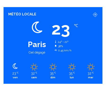
MÉTÉO LOCALE
23
℃
Paris
24º - 21º
38%
0.45 km/h
Ciel dégagé
23
32
35
35
32
℃
℃
℃
℃
℃
ven
sam
dim
lun
mar