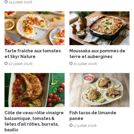
a
:
24 juillet 2026
u
l
M
e
o
g
n
o
t
û
-
t
d
d
Tarte fraîche aux tomates
Moussaka aux pommes de
’
e
et Skyr Nature
terre et aubergines
O
l
r
22 juillet 2026
21 juillet 2026
’
e
x
c
e
l
l
e
Côte de veau rôtie vinaigre
Fish tacos de limande
n
balsamique, tomates &
panée
c
têtes d’ail rôties, burrata,
17 juillet 2026
e
basilic