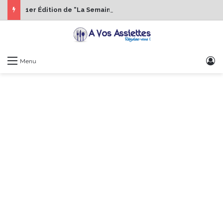
1er Édition de “La Semaine des Chefs” du 19 au 24 octobre 2026
S
Menu