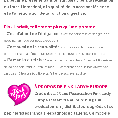
La pectine présente dans le fruit participe à la régulation
du transit intestinal, à la qualité de la flore bactérienne
et à l’amélioration de la fonction digestive.
Pink Lady®, tellement plus qu’une pomme…
C’est d’abord de l’élégance :
–
avec son teint rose et son grain de
peau parfait …elle est belle à croquer !
C’est aussi de la sensualité :
–
ses rondeurs charmantes, son
parfum et sa chair fine et juteuse en font la plus glamour des pommes.
C’est enfin du plaisir :
–
son croquant allié à des arômes subtils mêlant
fraise des bois, vanille, litchi et rose, lui confèrent des qualités gustatives
uniques ! Elle a un équilibre parfait entre sucre et acidité !
À PROPOS DE PINK LADY® EUROPE
Créée il y a 25 ans l’Association Pink Lady
Europe rassemble aujourd’hui 3 180
producteurs, 13 distributeurs agréés et 10
Ce modèle
pépiniéristes français, espagnols et italiens.