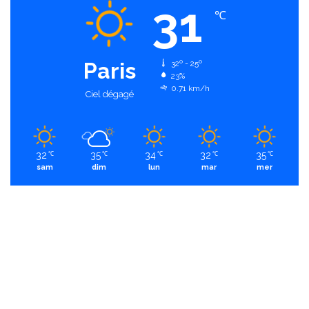
31
℃
Paris
32º - 25º
23%
0.71 km/h
Ciel dégagé
32
35
34
32
35
℃
℃
℃
℃
℃
sam
dim
lun
mar
mer