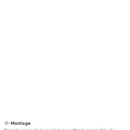
⑦•
Montage