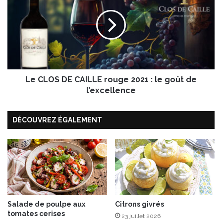
s
C
d
L
’
O
a
S
g
D
n
E
e
C
a
Le CLOS DE CAILLE rouge 2021 : le goût de
A
u
I
l’excellence
e
L
t
L
g
DÉCOUVREZ ÉGALEMENT
E
r
r
e
o
n
u
a
g
i
e
l
2
l
0
e
2
Salade de poulpe aux
Citrons givrés
s
tomates cerises
1
23 juillet 2026