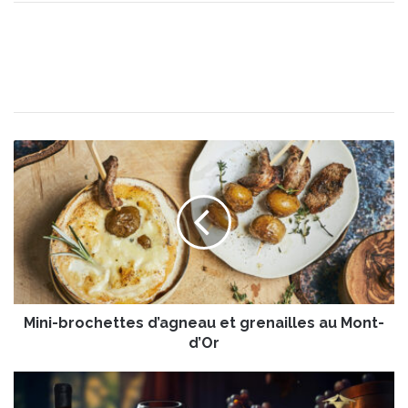
M
i
n
i
-
b
r
o
c
Mini-brochettes d’agneau et grenailles au Mont-
h
e
d’Or
t
t
L
e
e