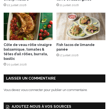
t
22 juillet 2026
21 juillet 2026
i
l
l
e
s
e
t
M
Côte de veau rôtie vinaigre
Fish tacos de limande
o
balsamique, tomates &
panée
n
têtes d’ail rôties, burrata,
17 juillet 2026
t
basilic
b
20 juillet 2026
é
l
i
LAISSER UN COMMENTAIRE
a
r
Vous devez
vous connecter
pour publier un commentaire.
d
AJOUTEZ‑NOUS À VOS SOURCES