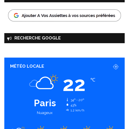
RECHERCHE GOOGLE
MÉTÉO LOCALE
22
℃
Paris
34º - 20º
43%
1.2 km/h
Nuageux