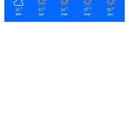
34
33
34
36
39
℃
℃
℃
℃
℃
dim
lun
mar
mer
jeu