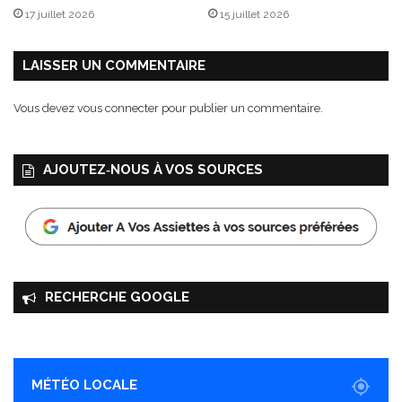
l
17 juillet 2026
15 juillet 2026
a
D
o
LAISSER UN COMMENTAIRE
u
b
Vous devez
vous connecter
pour publier un commentaire.
l
e
S
AJOUTEZ‑NOUS À VOS SOURCES
e
n
s
a
t
i
o
RECHERCHE GOOGLE
n
!
MÉTÉO LOCALE