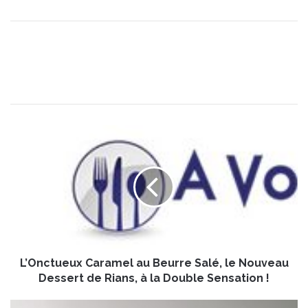
L
’
O
n
c
t
u
e
u
L’Onctueux Caramel au Beurre Salé, le Nouveau
x
C
Dessert de Rians, à la Double Sensation !
a
r
P