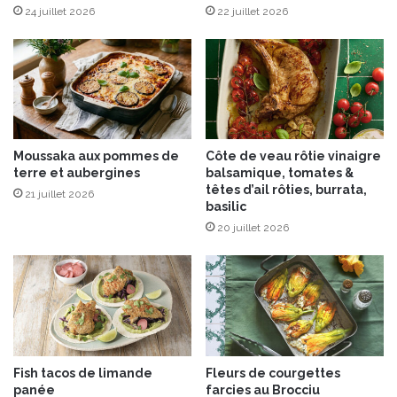
u
e
24 juillet 2026
22 juillet 2026
v
S
e
a
a
u
u
c
D
e
e
T
s
r
Moussaka aux pommes de
Côte de veau rôtie vinaigre
s
é
terre et aubergines
balsamique, tomates &
e
v
têtes d’ail rôties, burrata,
21 juillet 2026
r
i
basilic
t
s
20 juillet 2026
d
e
e
R
i
a
n
s
,
Fish tacos de limande
Fleurs de courgettes
à
panée
farcies au Brocciu