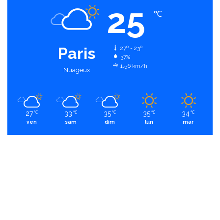
25
℃
Paris
27º - 23º
37%
1.56 km/h
Nuageux
27
33
35
35
34
℃
℃
℃
℃
℃
ven
sam
dim
lun
mar