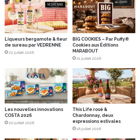
e
s
V
e
g
a
Liqueurs bergamote & fleur
BIG COOKIES – Par Puffy®
de sureau par VEDRENNE
Cookies aux Éditions
n
MARABOUT
S
22 juillet 2026
T
21 juillet 2026
C
N
u
t
r
i
t
Les nouvelles innovations
This Life rosé &
i
COSTA 2026
Chardonnay, deux
o
expressions estivales
20 juillet 2026
n
16 juillet 2026
®