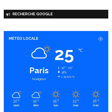
RECHERCHE GOOGLE
MÉTÉO LOCALE
25
℃
Paris
32º - 25º
38%
1.74 km/h
Nuageux
32
35
35
33
36
℃
℃
℃
℃
℃
sam
dim
lun
mar
mer