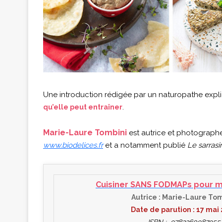
Une introduction rédigée par un naturopathe exp
.
qu’elle peut entraîner
Marie-Laure Tombini
est autrice et photographe
www.biodelices.fr
et a notamment publié
Le sarrasi
Cuisiner SANS FODMAPs pour m
Autrice : Marie-Laure To
Date de parution : 17 mai