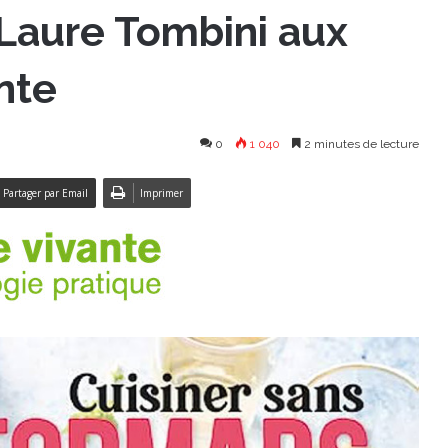
-Laure Tombini aux
nte
0
1 040
2 minutes de lecture
Partager par Email
Imprimer