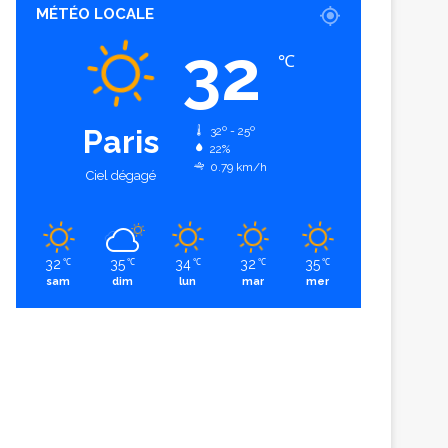
MÉTÉO LOCALE
32
℃
Paris
32º - 25º
22%
0.79 km/h
Ciel dégagé
32
35
34
32
35
℃
℃
℃
℃
℃
sam
dim
lun
mar
mer