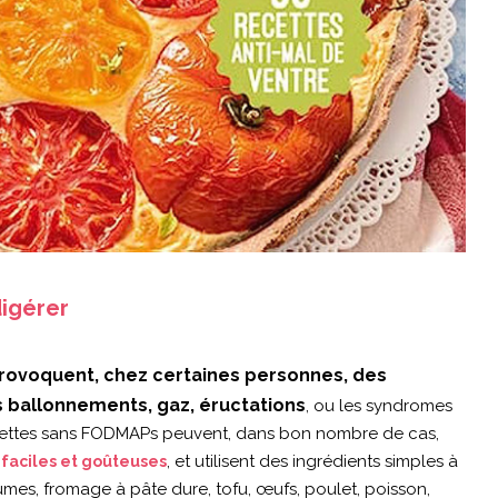
igérer
rovoquent, chez certaines personnes, des
 ballonnements, gaz, éructations
, ou les syndromes
 recettes sans FODMAPs peuvent, dans bon nombre de cas,
t
, et utilisent des ingrédients simples à
faciles et goûteuses
mes, fromage à pâte dure, tofu, œufs, poulet, poisson,