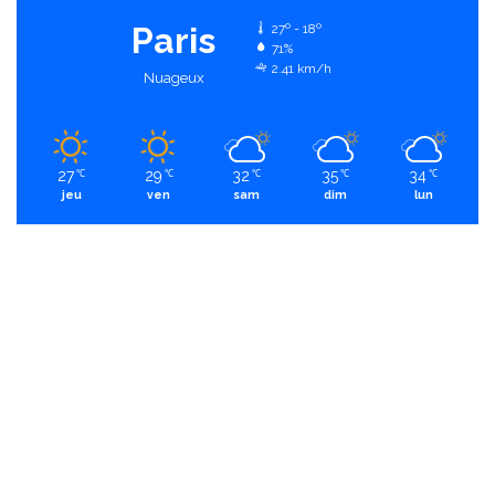
Paris
27º - 18º
71%
2.41 km/h
Nuageux
27
29
32
35
34
℃
℃
℃
℃
℃
jeu
ven
sam
dim
lun