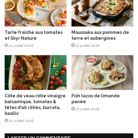
s
i
e
n
a
u
Tarte fraîche aux tomates
Moussaka aux pommes de
x
et Skyr Nature
terre et aubergines
l
22 juillet 2026
21 juillet 2026
é
g
u
m
e
s
g
r
Côte de veau rôtie vinaigre
Fish tacos de limande
i
balsamique, tomates &
panée
l
têtes d’ail rôties, burrata,
17 juillet 2026
l
basilic
é
20 juillet 2026
s