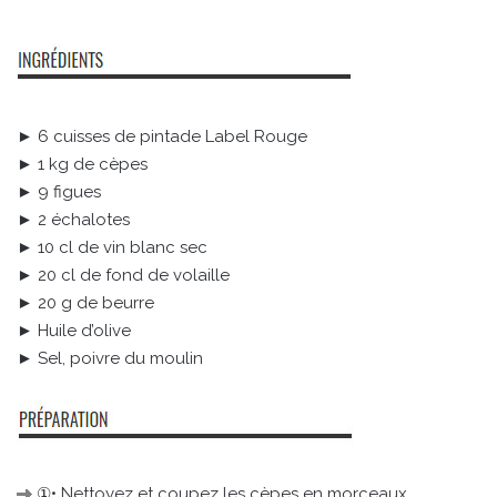
► 6 cuisses de pintade Label Rouge
► 1 kg de cèpes
► 9 figues
► 2 échalotes
► 10 cl de vin blanc sec
► 20 cl de fond de volaille
► 20 g de beurre
► Huile d’olive
► Sel, poivre du moulin
①• Nettoyez et coupez les cèpes en morceaux.