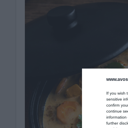
www.avosa
If you wish 
sensitive in
confirm you
continue se
information 
further disc