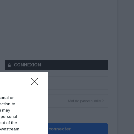
CONNEXION
sonal or
Mot de passe oublié ?
ection to
ou may
Se souvenir de moi
 personal
out of the
 downstream
Se connecter