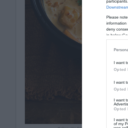
participants
Downstream 
Please note
information 
deny consent
in below Go
Persona
I want t
Opted 
I want t
Opted 
I want 
Advertis
Opted 
I want t
of my P
was col