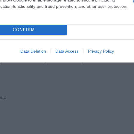
cation functionality and fraud prevention, and other user protection.
CONFIRM
 plat associe la douceur onctueuse du lait de coco à
Data Deletion
Data Access
Privacy Policy
e de Saint-Brieuc, relevées d’épices parfumées. Une
expérience culinaire gourmande et équilibrée.
euc