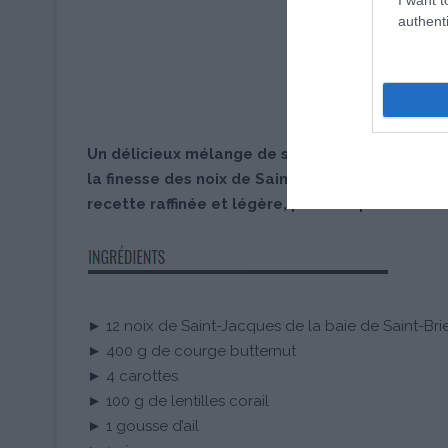
authenti
Un délicieux mélange de saveurs exotiques, ce
la finesse des noix de Saint-Jacques de la bai
recette raffinée et légère, parfaite pour une 
► 12 noix de Saint-Jacques de la baie de Saint-Bri
► 400 g de courge butternut
► 4 carottes
► 100 g de lentilles corail
► 1 gousse d’ail