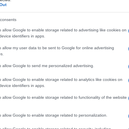
t-Brieuc | Crédit Photo : © Sophie François-Mülhens
Out
consents
o allow Google to enable storage related to advertising like cookies on
evice identifiers in apps.
o allow my user data to be sent to Google for online advertising
es
Temps de Préparation 20 Minutes
s.
de Cuisson 1 Heure
to allow Google to send me personalized advertising.
o allow Google to enable storage related to analytics like cookies on
evice identifiers in apps.
o allow Google to enable storage related to functionality of the website
o allow Google to enable storage related to personalization.
o allow Google to enable storage related to security, including