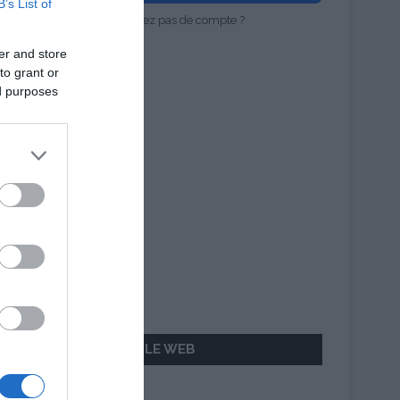
B’s List of
Vous n'avez pas de compte ?
er and store
to grant or
ed purposes
AILLEURS SUR LE WEB