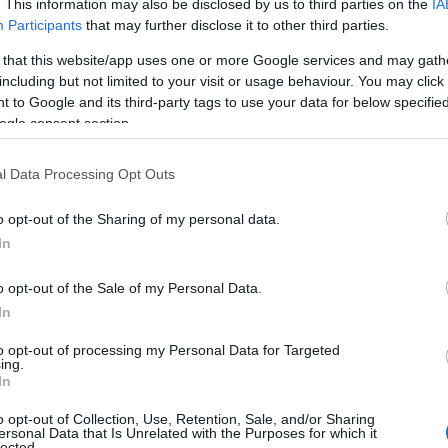
. This information may also be disclosed by us to third parties on the
IA
Participants
that may further disclose it to other third parties.
 that this website/app uses one or more Google services and may gath
including but not limited to your visit or usage behaviour. You may click 
 to Google and its third-party tags to use your data for below specifi
ogle consent section.
l Data Processing Opt Outs
o opt-out of the Sharing of my personal data.
In
o opt-out of the Sale of my Personal Data.
In
to opt-out of processing my Personal Data for Targeted
ing.
In
o opt-out of Collection, Use, Retention, Sale, and/or Sharing
ersonal Data that Is Unrelated with the Purposes for which it
lected.