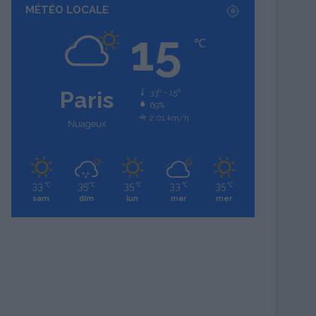
MÉTÉO LOCALE
15
℃
Paris
33º - 15º
69%
2.01 km/h
Nuageux
33
35
35
33
35
℃
℃
℃
℃
℃
sam
dim
lun
mar
mer