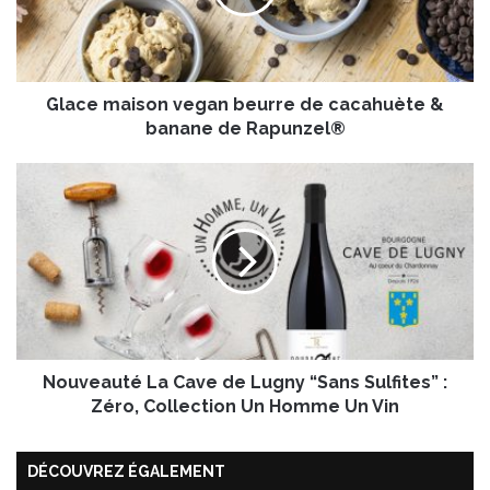
m
a
i
s
Glace maison vegan beurre de cacahuète &
o
n
banane de Rapunzel®
v
e
N
g
o
a
u
n
v
b
e
e
a
u
u
r
t
r
é
e
Nouveauté La Cave de Lugny “Sans Sulfites” :
L
d
a
Zéro, Collection Un Homme Un Vin
e
C
c
a
a
DÉCOUVREZ ÉGALEMENT
v