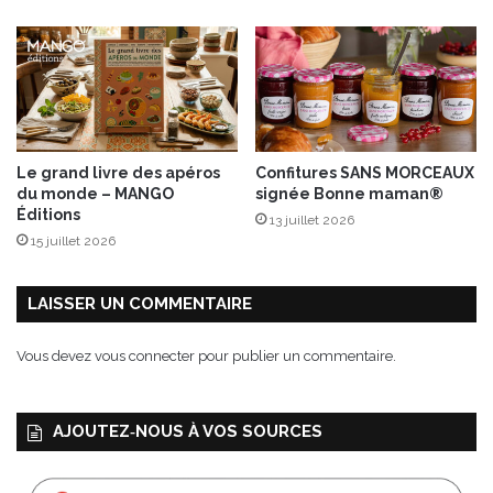
e
:
l
Z
®
é
r
o
,
C
Le grand livre des apéros
Confitures SANS MORCEAUX
o
du monde – MANGO
signée Bonne maman®
l
Éditions
13 juillet 2026
l
15 juillet 2026
e
c
t
LAISSER UN COMMENTAIRE
i
o
Vous devez
vous connecter
pour publier un commentaire.
n
U
n
AJOUTEZ‑NOUS À VOS SOURCES
H
o
m