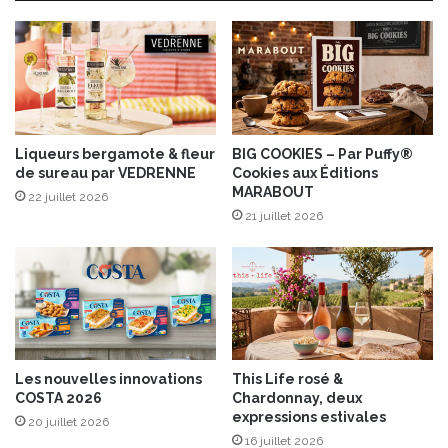
c
e
a
d
h
e
u
L
è
u
t
g
e
n
&
y
Liqueurs bergamote & fleur
BIG COOKIES – Par Puffy®
b
de sureau par VEDRENNE
Cookies aux Éditions
“
MARABOUT
a
S
22 juillet 2026
n
a
21 juillet 2026
a
n
n
s
e
S
d
u
e
l
R
f
a
i
Les nouvelles innovations
This Life rosé &
p
t
COSTA 2026
Chardonnay, deux
u
e
expressions estivales
20 juillet 2026
n
s
16 juillet 2026
z
”