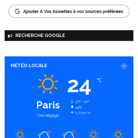
RECHERCHE GOOGLE
MÉTÉO LOCALE
24
℃
Paris
27º - 22º
44%
1.7 km/h
Ciel dégagé