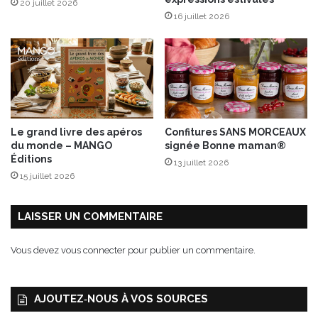
20 juillet 2026
c
16 juillet 2026
h
e
l
e
t
c
o
n
Le grand livre des apéros
Confitures SANS MORCEAUX
c
du monde – MANGO
signée Bonne maman®
o
Éditions
13 juillet 2026
m
15 juillet 2026
b
r
e
LAISSER UN COMMENTAIRE
Vous devez
vous connecter
pour publier un commentaire.
AJOUTEZ‑NOUS À VOS SOURCES