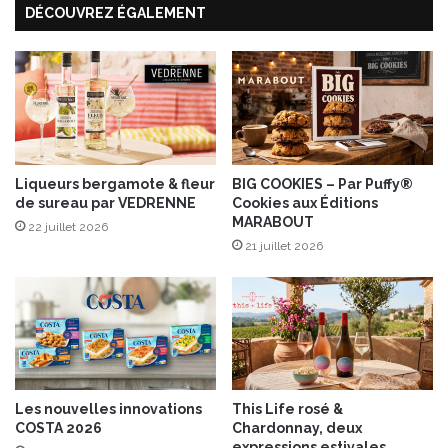
DÉCOUVREZ ÉGALEMENT
l
R
a
e
B
b
a
l
i
o
e
c
d
h
u
o
M
Liqueurs bergamote & fleur
BIG COOKIES – Par Puffy®
n
de sureau par VEDRENNE
Cookies aux Éditions
o
MARABOUT
n
22 juillet 2026
t
21 juillet 2026
-
S
a
i
n
t
-
Les nouvelles innovations
This Life rosé &
M
COSTA 2026
Chardonnay, deux
i
expressions estivales