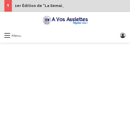
1er Édition de “La Semaine des Chefs” du 19 au 24 octobre 2026
S
Menu