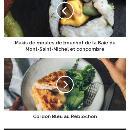
i
s
d
e
m
o
Makis de moules de bouchot de la Baie du
u
l
Mont-Saint-Michel et concombre
e
s
C
d
o
e
r
b
d
o
o
u
n
c
B
h
l
o
e
t
Cordon Bleu au Reblochon
u
d
a
e
u