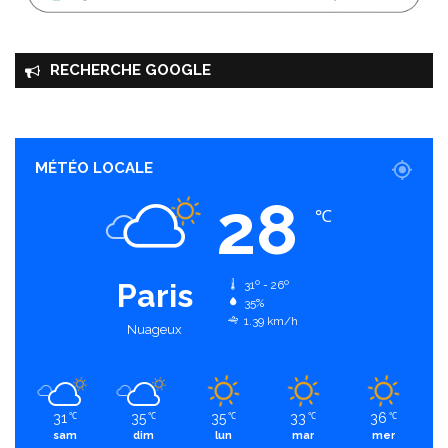
RECHERCHE GOOGLE
MÉTÉO LOCALE
28
℃
Paris
31º - 26º
35%
1.39 km/h
Nuageux
31
35
35
33
36
℃
℃
℃
℃
℃
sam
dim
lun
mar
mer