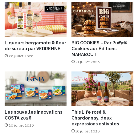
p
u
i
x
l
m
l
e
e
l
s
o
c
n
Liqueurs bergamote & fleur
BIG COOKIES – Par Puffy®
o
de sureau par VEDRENNE
Cookies aux Éditions
s
MARABOUT
n
c
22 juillet 2026
t
h
21 juillet 2026
i
a
n
r
u
e
e
n
a
t
v
a
e
i
Les nouvelles innovations
This Life rosé &
c
s
COSTA 2026
Chardonnay, deux
C
j
expressions estivales
20 juillet 2026
A
a
16 juillet 2026
P
u