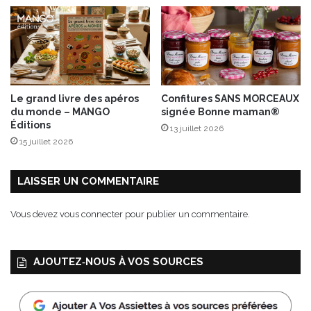
O
n
C
e
É
c
A
a
N
r
!
a
m
Le grand livre des apéros
Confitures SANS MORCEAUX
é
du monde – MANGO
signée Bonne maman®
l
Éditions
13 juillet 2026
i
15 juillet 2026
s
é
s
LAISSER UN COMMENTAIRE
Vous devez
vous connecter
pour publier un commentaire.
AJOUTEZ‑NOUS À VOS SOURCES