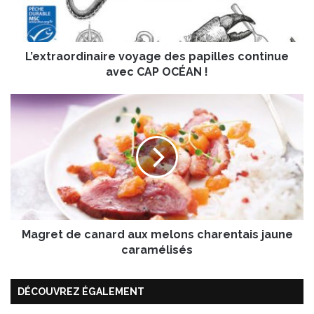
a
o
r
L’extraordinaire voyage des papilles continue
d
i
avec CAP OCÉAN !
n
a
M
i
a
r
g
e
r
v
e
o
t
y
d
a
e
g
c
e
Magret de canard aux melons charentais jaune
a
d
n
caramélisés
e
a
s
r
p
DÉCOUVREZ ÉGALEMENT
d
a
a