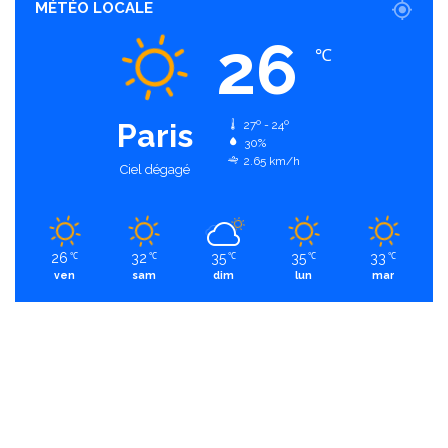
MÉTÉO LOCALE
26
℃
Paris
27º - 24º
30%
2.65 km/h
Ciel dégagé
26
32
35
35
33
℃
℃
℃
℃
℃
ven
sam
dim
lun
mar