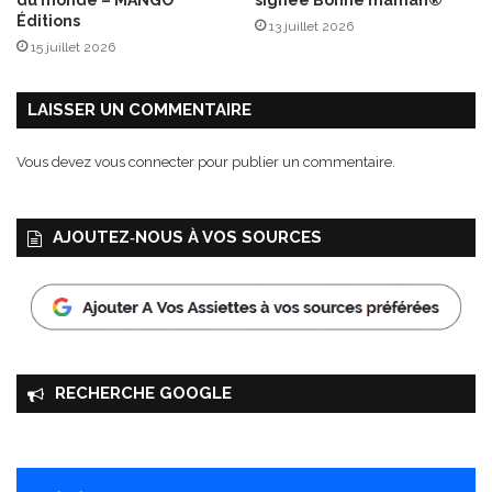
du monde – MANGO
signée Bonne maman®
f
Éditions
13 juillet 2026
e
15 juillet 2026
r
v
e
LAISSER UN COMMENTAIRE
s
c
Vous devez
vous connecter
pour publier un commentaire.
e
n
c
AJOUTEZ‑NOUS À VOS SOURCES
e
RECHERCHE GOOGLE