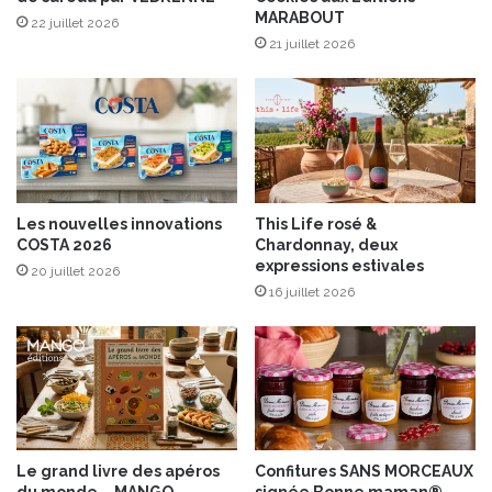
MARABOUT
é
u
22 juillet 2026
g
21 juillet 2026
s
a
s
n
e
t
o
s
u
e
C
t
h
à
a
Les nouvelles innovations
This Life rosé &
l
c
COSTA 2026
Chardonnay, deux
a
h
expressions estivales
20 juillet 2026
d
l
16 juillet 2026
é
i
l
k
i
c
a
t
e
e
Le grand livre des apéros
Confitures SANS MORCEAUX
f