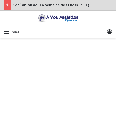
1er Édition de “La Semaine des Chefs” du 19 au 24 octobre 2026
S
Menu