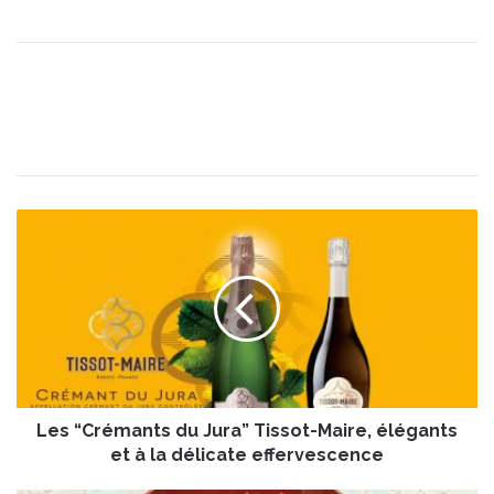
L
e
s
“
C
r
é
m
a
Les “Crémants du Jura” Tissot-Maire, élégants
n
t
et à la délicate effervescence
s