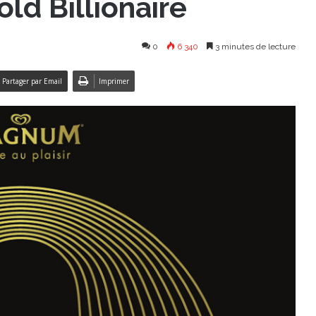
ld Billionaire
0
6 340
3 minutes de lecture
Partager par Email
Imprimer