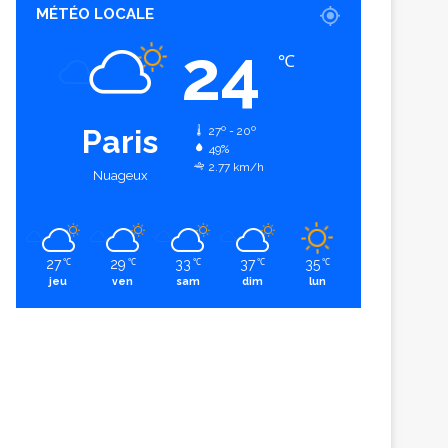
MÉTÉO LOCALE
24
℃
Paris
27º - 20º
49%
2.77 km/h
Nuageux
27
29
33
37
35
℃
℃
℃
℃
℃
jeu
ven
sam
dim
lun