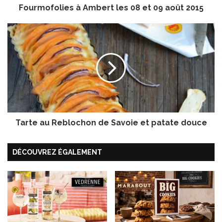
Fourmofolies à Ambert les 08 et 09 août 2015
i
e
s
T
à
a
A
r
m
t
b
e
e
a
r
u
t
R
l
e
e
Tarte au Reblochon de Savoie et patate douce
b
s
l
0
o
DÉCOUVREZ ÉGALEMENT
8
c
e
h
t
o
0
n
9
d
a
e
o
S