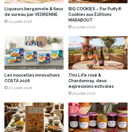
û
a
t
Liqueurs bergamote & fleur
BIG COOKIES – Par Puffy®
v
de sureau par VEDRENNE
Cookies aux Éditions
2
o
MARABOUT
0
i
22 juillet 2026
1
21 juillet 2026
e
5
e
t
p
a
t
a
t
Les nouvelles innovations
This Life rosé &
e
COSTA 2026
Chardonnay, deux
d
expressions estivales
20 juillet 2026
o
16 juillet 2026
u
c
e