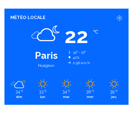
MÉTÉO LOCALE
22
℃
Paris
34º - 19º
40%
0.96 km/h
Nuageux
34
33
34
36
39
℃
℃
℃
℃
℃
dim
lun
mar
mer
jeu