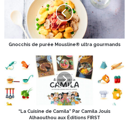
o
c
c
h
i
s
d
Gnocchis de purée Mousline® ultra gourmands
e
p
u
“
r
L
é
a
e
C
M
u
o
i
u
s
s
i
l
n
i
“La Cuisine de Camila” Par Camila Jouis
e
n
d
Alhaouthou aux Éditions FIRST
e
e
®