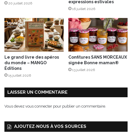
expressions estivales
20 juillet 2026
l
16 juillet 2026
h
a
o
u
t
h
o
u
Le grand livre des apéros
Confitures SANS MORCEAUX
a
du monde – MANGO
signée Bonne maman®
u
Éditions
13 juillet 2026
x
15 juillet 2026
É
d
i
LAISSER UN COMMENTAIRE
t
i
Vous devez
vous connecter
pour publier un commentaire.
o
n
s
AJOUTEZ‑NOUS À VOS SOURCES
F