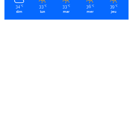
34
33
33
36
39
℃
℃
℃
℃
℃
dim
lun
mar
mer
jeu