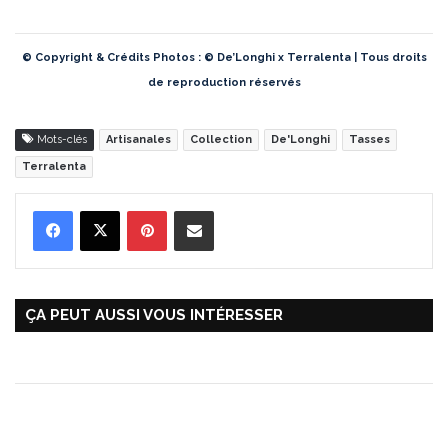
© Copyright & Crédits Photos : © De’Longhi x Terralenta | Tous droits
de reproduction réservés
Mots-clés
Artisanales
Collection
De'Longhi
Tasses
Terralenta
Pinterest
Partager par Email
ÇA PEUT AUSSI VOUS INTÉRESSER