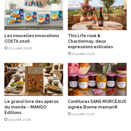
g
u
m
e
s
e
Les nouvelles innovations
This Life rosé &
t
COSTA 2026
Chardonnay, deux
l
expressions estivales
20 juillet 2026
a
16 juillet 2026
i
t
d
e
c
o
c
o
Le grand livre des apéros
Confitures SANS MORCEAUX
du monde – MANGO
signée Bonne maman®
Éditions
13 juillet 2026
15 juillet 2026