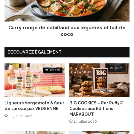
s
r
e
o
t
u
m
g
i
Curry rouge de cabillaud aux légumes et lait de
e
e
d
coco
l
e
c
DÉCOUVREZ ÉGALEMENT
a
b
i
l
l
a
u
d
a
Liqueurs bergamote & fleur
BIG COOKIES – Par Puffy®
de sureau par VEDRENNE
Cookies aux Éditions
u
MARABOUT
x
22 juillet 2026
l
21 juillet 2026
é