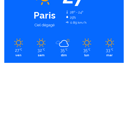
Paris
28º - 24º
29%
0.89 km/h
Ciel dégagé
27
32
35
35
33
℃
℃
℃
℃
℃
ven
sam
dim
lun
mar