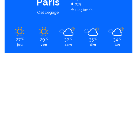
Paris
71%
0.45 km/h
Ciel dégagé
27
29
32
35
34
℃
℃
℃
℃
℃
jeu
ven
sam
dim
lun