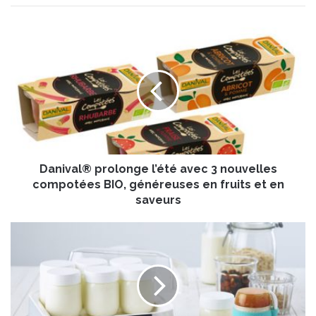
D
a
n
i
v
a
l
®
p
Danival® prolonge l’été avec 3 nouvelles
r
o
compotées BIO, généreuses en fruits et en
l
saveurs
o
n
L
g
A
e
G
l
R
’
A
é
N