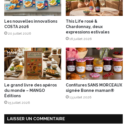
é
y
e
a
s
o
Les nouvelles innovations
This Life rosé &
B
u
COSTA 2026
Chardonnay, deux
I
r
expressions estivales
20 juillet 2026
O
t
16 juillet 2026
,
i
g
è
é
r
n
e
é
r
e
u
Le grand livre des apéros
Confitures SANS MORCEAUX
s
du monde – MANGO
signée Bonne maman®
e
Éditions
13 juillet 2026
s
15 juillet 2026
e
n
f
LAISSER UN COMMENTAIRE
r