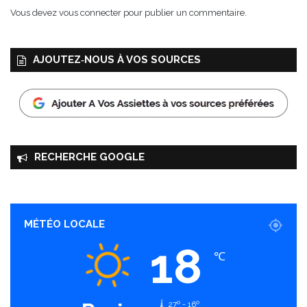
u
Vous devez
vous connecter
pour publier un commentaire.
i
t
s
AJOUTEZ‑NOUS À VOS SOURCES
e
t
e
n
s
a
v
RECHERCHE GOOGLE
e
u
r
s
MÉTÉO LOCALE
18
℃
27º - 16º