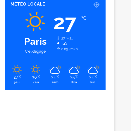
MÉTÉO LOCALE
27
℃
Paris
27º - 21º
34%
2.65 km/h
Ciel dégagé
27
30
34
35
34
℃
℃
℃
℃
℃
jeu
ven
sam
dim
lun