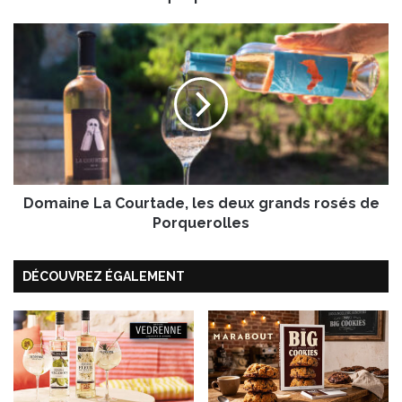
t
a
D
n
o
i
m
e
a
r
i
n
e
L
a
Domaine La Courtade, les deux grands rosés de
C
o
Porquerolles
u
r
DÉCOUVREZ ÉGALEMENT
t
a
d
e
,
l
e