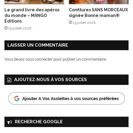
q
u
Le grand livre des apéros
Confitures SANS MORCEAUX
e
du monde – MANGO
signée Bonne maman®
r
Éditions
13 juillet 2026
o
15 juillet 2026
l
l
e
LAISSER UN COMMENTAIRE
s
Vous devez
vous connecter
pour publier un commentaire.
AJOUTEZ‑NOUS À VOS SOURCES
RECHERCHE GOOGLE