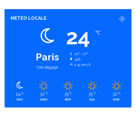
MÉTÉO LOCALE
24
℃
Paris
25º - 22º
34%
2.41 km/h
Ciel dégagé
24
32
35
35
32
℃
℃
℃
℃
℃
ven
sam
dim
lun
mar