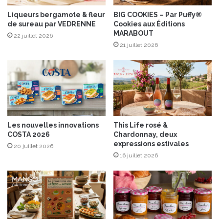
s
d
Liqueurs bergamote & fleur
BIG COOKIES – Par Puffy®
de sureau par VEDRENNE
Cookies aux Éditions
e
MARABOUT
u
22 juillet 2026
x
21 juillet 2026
g
r
a
n
d
s
r
Les nouvelles innovations
This Life rosé &
o
COSTA 2026
Chardonnay, deux
s
expressions estivales
20 juillet 2026
é
16 juillet 2026
s
d
e
P
o
r