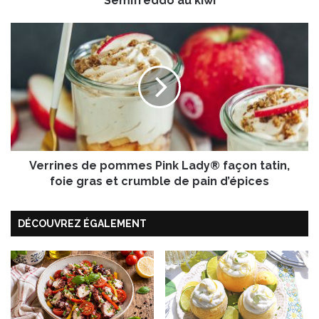
Semifreddo au kiwi
a
u
V
k
e
i
r
w
r
i
i
n
e
s
d
Verrines de pommes Pink Lady® façon tatin,
e
p
foie gras et crumble de pain d’épices
o
m
DÉCOUVREZ ÉGALEMENT
m
e
s
P
i
n
k