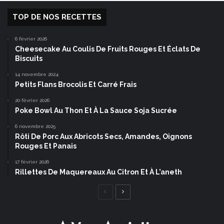
TOP DE NOS RECETTES
6 février 2026
Cheesecake Au Coulis De Fruits Rouges Et Éclats De
Biscuits
14 novembre 2024
Petits Flans Brocolis Et Carré Frais
20 février 2026
Poke Bowl Au Thon Et À La Sauce Soja Sucrée
6 novembre 2025
Rôti De Porc Aux Abricots Secs, Amandes, Oignons
Rouges Et Panais
17 février 2026
Rillettes De Maquereaux Au Citron Et À L’aneth
Page
Page
précédente
suivante