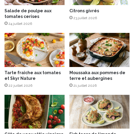
L
a
Salade de poulpe aux
Citrons givrés
tomates cerises
d
23 juillet 2026
y
24 juillet 2026
®
f
a
ç
o
n
t
Tarte fraîche aux tomates
Moussaka aux pommes de
a
et Skyr Nature
terre et aubergines
t
22 juillet 2026
21 juillet 2026
i
n
,
f
o
i
e
g