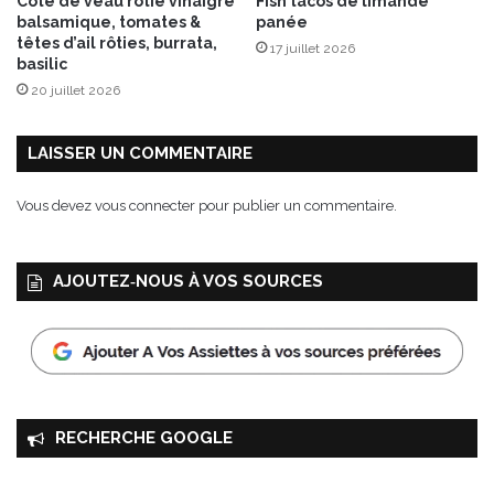
Côte de veau rôtie vinaigre
Fish tacos de limande
r
balsamique, tomates &
panée
a
têtes d’ail rôties, burrata,
17 juillet 2026
s
basilic
e
20 juillet 2026
t
c
r
LAISSER UN COMMENTAIRE
u
m
Vous devez
vous connecter
pour publier un commentaire.
b
l
e
AJOUTEZ‑NOUS À VOS SOURCES
d
e
p
a
i
n
d
RECHERCHE GOOGLE
’
é