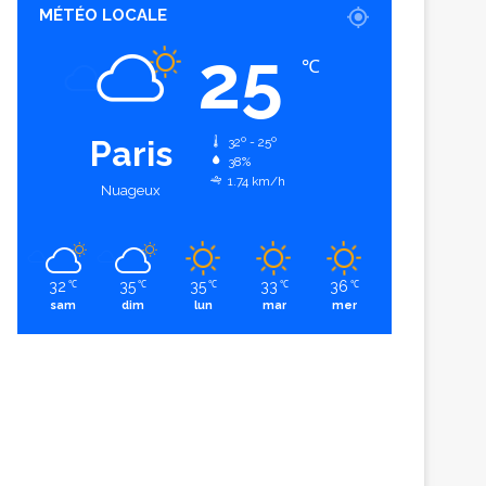
MÉTÉO LOCALE
25
℃
Paris
32º - 25º
38%
1.74 km/h
Nuageux
32
35
35
33
36
℃
℃
℃
℃
℃
sam
dim
lun
mar
mer