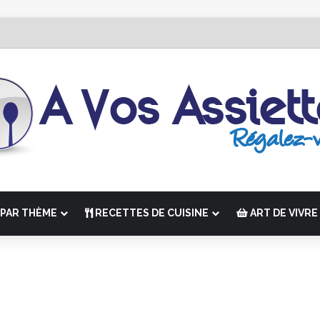
Édition de “La Semaine des Chefs” du 19 au 24 octobre 2026
PAR THÈME
RECETTES DE CUISINE
ART DE VIVRE