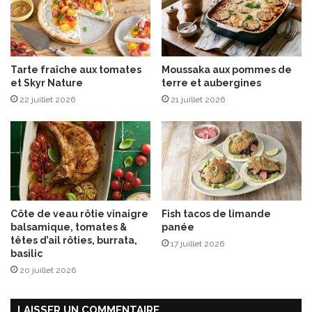
C
n
o
a
u
i
p
g
Tarte fraîche aux tomates
Moussaka aux pommes de
l
r
et Skyr Nature
terre et aubergines
a
e
n
22 juillet 2026
21 juillet 2026
t
a
t
u
e
x
à
É
l
d
’
i
o
t
r
Côte de veau rôtie vinaigre
Fish tacos de limande
i
a
balsamique, tomates &
panée
o
n
têtes d’ail rôties, burrata,
17 juillet 2026
n
g
basilic
s
e
20 juillet 2026
L
a
r
LAISSER UN COMMENTAIRE