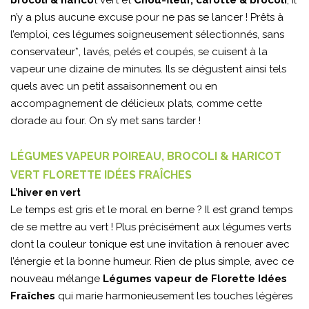
brocoli & harico
t vert et
Chou-fleur, carotte & brocoli
, il
n’y a plus aucune excuse pour ne pas se lancer ! Prêts à
l’emploi, ces légumes soigneusement sélectionnés, sans
conservateur*, lavés, pelés et coupés, se cuisent à la
vapeur une dizaine de minutes. Ils se dégustent ainsi tels
quels avec un petit assaisonnement ou en
accompagnement de délicieux plats, comme cette
dorade au four. On s’y met sans tarder !
LÉGUMES VAPEUR POIREAU, BROCOLI & HARICOT
VERT FLORETTE IDÉES FRAÎCHES
L’hiver en vert
Le temps est gris et le moral en berne ? Il est grand temps
de se mettre au vert ! Plus précisément aux légumes verts
dont la couleur tonique est une invitation à renouer avec
l’énergie et la bonne humeur. Rien de plus simple, avec ce
nouveau mélange
Légumes vapeur de Florette Idées
Fraîches
qui marie harmonieusement les touches légères