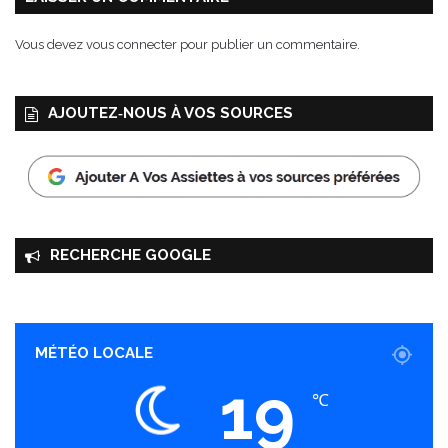
o
u
Vous devez
vous connecter
pour publier un commentaire.
s
s
e
AJOUTEZ‑NOUS À VOS SOURCES
RECHERCHE GOOGLE
MÉTÉO LOCALE
19
℃