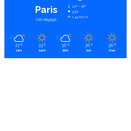
Paris
20º - 18º
53%
1.34 km/h
Ciel dégagé
27
33
36
36
36
℃
℃
℃
℃
℃
ven
sam
dim
lun
mar