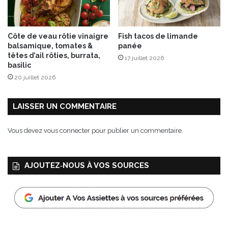
a
l
e
Côte de veau rôtie vinaigre
Fish tacos de limande
r
balsamique, tomates &
panée
A
têtes d’ail rôties, burrata,
17 juillet 2026
O
basilic
P
20 juillet 2026
S
u
i
LAISSER UN COMMENTAIRE
s
s
Vous devez
vous connecter
pour publier un commentaire.
e
AJOUTEZ‑NOUS À VOS SOURCES