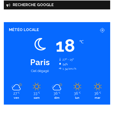
RECHERCHE GOOGLE
MÉTÉO LOCALE
18
℃
Paris
27º - 15º
54%
1.34 km/h
Ciel dégagé
27
33
36
36
36
℃
℃
℃
℃
℃
ven
sam
dim
lun
mar