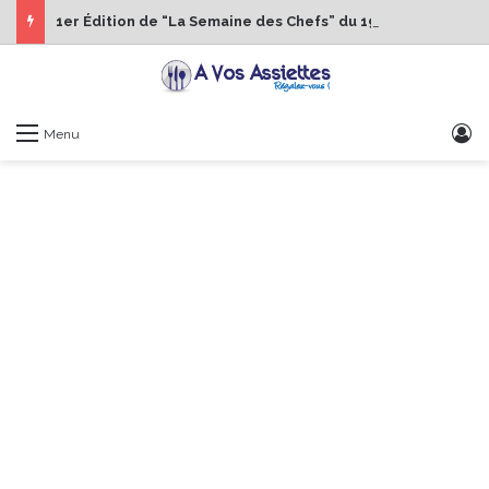
1er Édition de “La Semaine des Chefs” du 19 au 24 octobre 2026
S
Menu