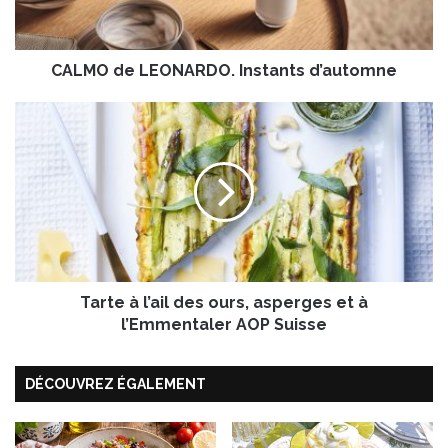
e
L
E
CALMO de LEONARDO. Instants d’automne
O
N
A
T
R
a
D
r
O
t
.
e
I
à
n
l
s
’
t
a
a
Tarte à l’ail des ours, asperges et à
i
n
l
l’Emmentaler AOP Suisse
t
d
s
e
DÉCOUVREZ ÉGALEMENT
d
s
’
o
a
u
u