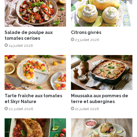
r
t
s
o
,
m
a
n
s
e
p
Salade de poulpe aux
Citrons givrés
tomates cerises
e
23 juillet 2026
r
24 juillet 2026
g
e
s
e
t
à
l
Tarte fraîche aux tomates
Moussaka aux pommes de
’
et Skyr Nature
terre et aubergines
E
22 juillet 2026
21 juillet 2026
m
m
e
n
t