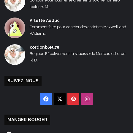
Bonjour, Pour tous renseignements voici le numéro
lecteurs M...
Arlette Auduc
Comment faire pour acheter des assiettes Maxwell and
William...
cordonbleu75
Bonjour, Effectivement la saucisse de Morteau est crue
:-) B...
SUIVEZ-NOUS
Facebook
X
Pinterest
Instagram
MANGER BOUGER