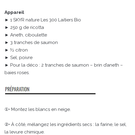
Appareil
► 1 SKYR nature Les 300 Laitiers Bio
► 250 g de ricotta
► Aneth, ciboulette
► 3 tranches de saumon
► ½ citron
► Sel, poivre
► Pour la déco : 2 tranches de saumon – brin d’aneth –
baies roses.
①• Montez les blancs en neige.
②• À côté, mélangez les ingrédients secs : la farine, le sel,
la levure chimique.