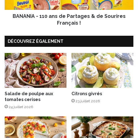
d
-
e
1
p
BANANIA - 110 ans de Partages & de Sourires
1
o
0
Français !
i
a
t
n
DÉCOUVREZ ÉGALEMENT
r
s
i
d
n
e
e
P
d
a
e
r
v
t
e
a
a
g
Salade de poulpe aux
Citrons givrés
tomates cerises
u
e
23 juillet 2026
s
24 juillet 2026
&
d
e
S