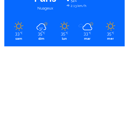
54%
2.13 km/h
Nuageux
33
35
35
33
35
℃
℃
℃
℃
℃
sam
dim
lun
mar
mer