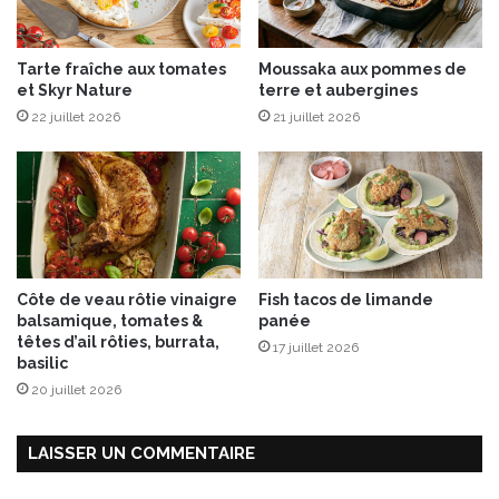
o
u
r
Tarte fraîche aux tomates
Moussaka aux pommes de
i
et Skyr Nature
terre et aubergines
r
22 juillet 2026
21 juillet 2026
e
s
F
r
a
n
ç
a
Côte de veau rôtie vinaigre
Fish tacos de limande
i
balsamique, tomates &
panée
s
têtes d’ail rôties, burrata,
17 juillet 2026
!
basilic
20 juillet 2026
LAISSER UN COMMENTAIRE