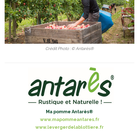
Crédit Photo : © Antarès®
Ma pomme Antarès®
www.mapommeantares.fr
www.levergerdelablottiere.fr