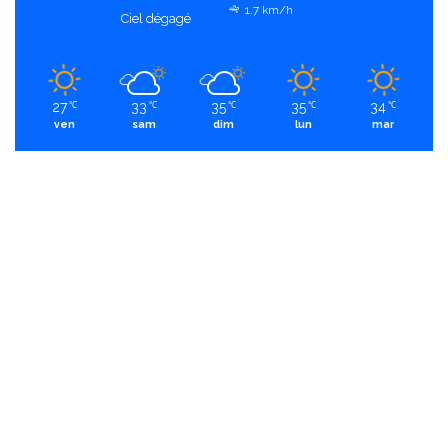
1.7 km/h
Ciel dégagé
27
33
35
35
34
℃
℃
℃
℃
℃
ven
sam
dim
lun
mar