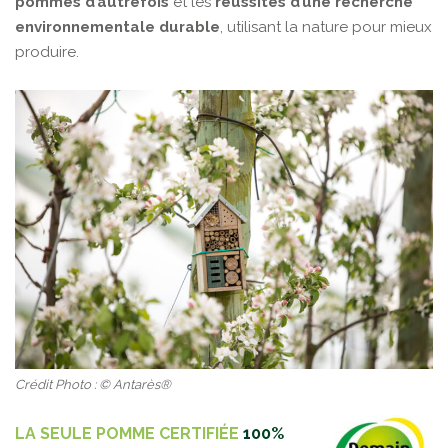
pommes d’autrefois
et les
réussites d’une recherche
environnementale durable
, utilisant la nature pour mieux
produire.
Crédit Photo : © Antarès®
LA SEULE POMME CERTIFIÉE
100%