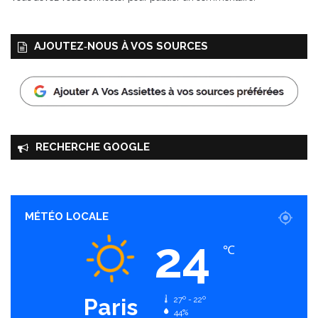
i
t
a
AJOUTEZ‑NOUS À VOS SOURCES
m
i
n
é
e
s
!
RECHERCHE GOOGLE
MÉTÉO LOCALE
24
℃
Paris
27º - 22º
44%