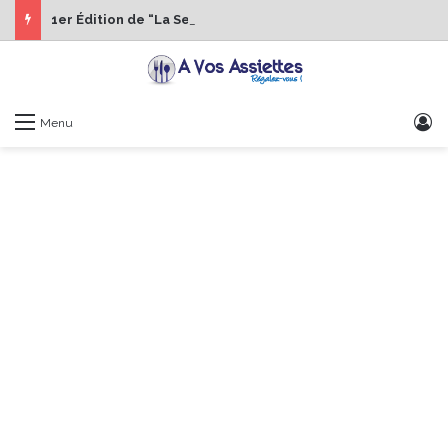
1er Édition de “La Semaine des Chefs” du 19 au 24 octobre 2026
S
Menu