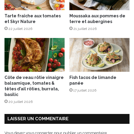
e
e
d
s
Tarte fraîche aux tomates
Moussaka aux pommes de
e
A
et Skyr Nature
terre et aubergines
n
n
22 juillet 2026
21 juillet 2026
o
g
u
e
v
s
e
l
l
e
s
Côte de veau rôtie vinaigre
Fish tacos de limande
c
balsamique, tomates &
panée
o
têtes d’ail rôties, burrata,
17 juillet 2026
u
basilic
l
20 juillet 2026
e
u
r
LAISSER UN COMMENTAIRE
s
v
Vous devez
vous connecter
pour publier un commentaire.