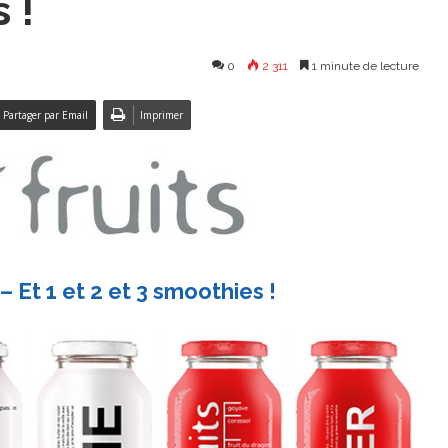
 !
0
2 311
1 minute de lecture
Partager par Email
Imprimer
– Et 1 et 2 et 3 smoothies !