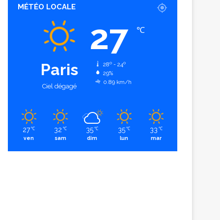
MÉTÉO LOCALE
27
℃
Paris
28º - 24º
29%
0.89 km/h
Ciel dégagé
27
32
35
35
33
℃
℃
℃
℃
℃
ven
sam
dim
lun
mar