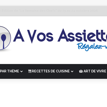
r Édition de “La Semaine des Chefs” du 19 au 24 octobre 2026
PAR THÈME
RECETTES DE CUISINE
ART DE VIVRE