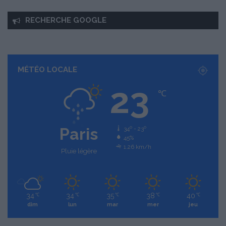
RECHERCHE GOOGLE
MÉTÉO LOCALE
23
℃
Paris
34º - 23º
45%
1.26 km/h
Pluie légère
34
34
35
38
40
℃
℃
℃
℃
℃
dim
lun
mar
mer
jeu