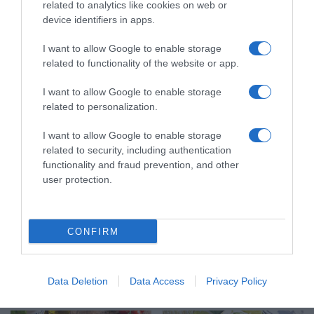
related to analytics like cookies on web or
E
device identifiers in apps.
U
S
I want to allow Google to enable storage
E
related to functionality of the website or app.
T
LE CREUSET® : nouvelle couleur AZUR
®
I want to allow Google to enable storage
:
related to personalization.
n
C
o
r
I want to allow Google to enable storage
u
ê
related to security, including authentication
v
p
functionality and fraud prevention, and other
e
e
user protection.
l
s
l
p
e
o
c
i
CONFIRM
o
Crêpes poires spéculoos
r
u
e
l
s
Data Deletion
Data Access
Privacy Policy
DÉCOUVREZ ÉGALEMENT
e
s
u
p