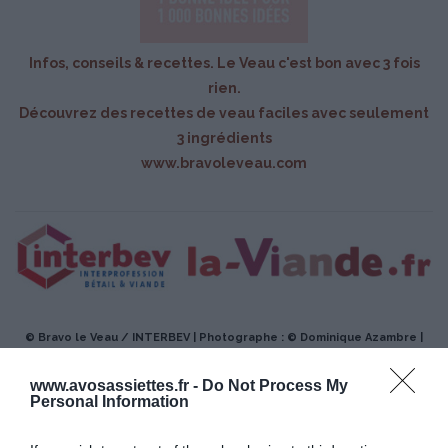
Infos, conseils & recettes. Le Veau c'est bon avec 3 fois
rien.
Découvrez des recettes de veau faciles avec seulement
3 ingrédients
www.bravoleveau.com
© Bravo le Veau / INTERBEV | Photographe : © Dominique Azambre |
Tous droits de reproduction réservés
www.avosassiettes.fr -
Do Not Process My
Personal Information
Mots-clés
Émincé de veau
Estragon
Paprika