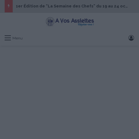
1er Édition de “La Semaine des Chefs” du 19 au 24 octobre 2026
S
Menu