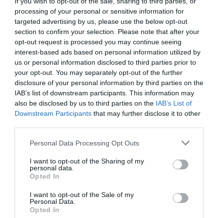
If you wish to opt-out of the sale, sharing to third parties, or
Pinterest
Partager par Email
processing of your personal or sensitive information for
targeted advertising by us, please use the below opt-out
section to confirm your selection. Please note that after your
opt-out request is processed you may continue seeing
interest-based ads based on personal information utilized by
ÇA PEUT AUSSI VOUS INTÉRESSER
us or personal information disclosed to third parties prior to
your opt-out. You may separately opt-out of the further
disclosure of your personal information by third parties on the
IAB’s list of downstream participants. This information may
also be disclosed by us to third parties on the
IAB’s List of
Downstream Participants
that may further disclose it to other
third parties.
Please note that this website/app uses one or more Google
Personal Data Processing Opt Outs
services and may gather and store information including but
not limited to your visit or usage behaviour. You may click to
I want to opt-out of the Sharing of my
personal data.
grant or deny consent to Google and its third-party tags to
Opted In
use your data for below specified purposes in below Google
consent section.
I want to opt-out of the Sale of my
Personal Data.
Opted In