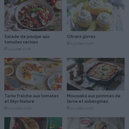
r
é
A
c
Z
u
U
l
R
o
o
Salade de poulpe aux
Citrons givrés
s
tomates cerises
23 juillet 2026
24 juillet 2026
Tarte fraîche aux tomates
Moussaka aux pommes de
et Skyr Nature
terre et aubergines
22 juillet 2026
21 juillet 2026