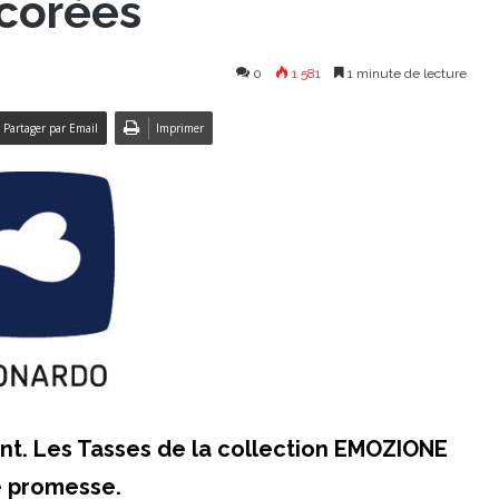
écorées
0
1 581
1 minute de lecture
Partager par Email
Imprimer
ent. Les Tasses de la collection EMOZIONE
 promesse.