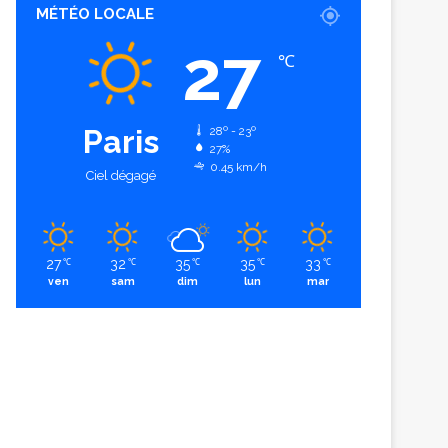
MÉTÉO LOCALE
27
℃
Paris
28º - 23º
27%
0.45 km/h
Ciel dégagé
27
32
35
35
33
℃
℃
℃
℃
℃
ven
sam
dim
lun
mar