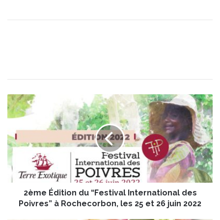
2
è
m
e
É
d
i
t
i
2ème Édition du “Festival International des
o
n
Poivres” à Rochecorbon, les 25 et 26 juin 2022
d