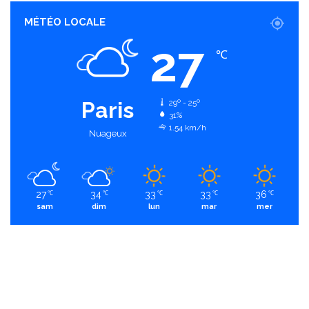
MÉTÉO LOCALE
27
℃
Paris
29º - 25º
31%
1.54 km/h
Nuageux
27
34
33
33
36
℃
℃
℃
℃
℃
sam
dim
lun
mar
mer