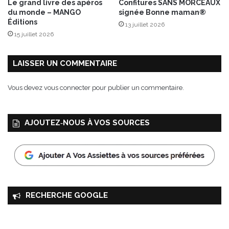
Le grand livre des apéros
Confitures SANS MORCEAUX
b
s
du monde – MANGO
signée Bonne maman®
o
p
Éditions
13 juillet 2026
n
e
15 juillet 2026
,
r
l
g
e
e
LAISSER UN COMMENTAIRE
s
s
2
Vous devez
vous connecter
pour publier un commentaire.
5
e
t
AJOUTEZ‑NOUS À VOS SOURCES
2
6
j
u
i
n
2
RECHERCHE GOOGLE
0
2
2