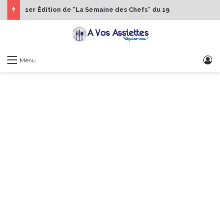
1er Édition de “La Semaine des Chefs” du 19 au 24 octobre 2026
S
Menu