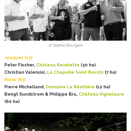
© Sophie Bourgeix
Jouques (13)
Peter Fischer,
Château Revelette
(30 ha)
Christian Valensisi,
La Chapelle Saint Bacchi
(7 ha)
Rians (83)
Pierre Michelland,
Domaine La Réaltière
(12 ha)
Bengt Sundstrom & Philippe Bru,
Château Vignelaure
(60 ha)