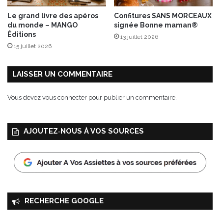
t
Le grand livre des apéros
Confitures SANS MORCEAUX
i
du monde – MANGO
signée Bonne maman®
o
Éditions
13 juillet 2026
n
15 juillet 2026
s
L
a
LAISSER UN COMMENTAIRE
r
o
Vous devez
vous connecter
pour publier un commentaire.
u
s
s
AJOUTEZ‑NOUS À VOS SOURCES
e
RECHERCHE GOOGLE