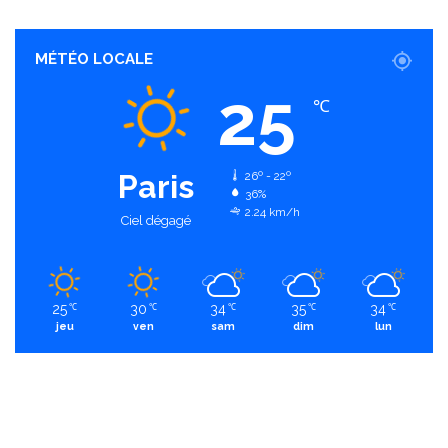
MÉTÉO LOCALE
25
℃
Paris
26º - 22º
36%
2.24 km/h
Ciel dégagé
25
30
34
35
34
℃
℃
℃
℃
℃
jeu
ven
sam
dim
lun