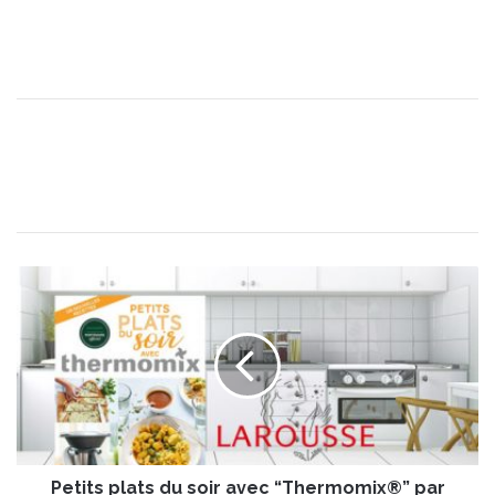
P
e
t
i
t
s
p
l
a
Petits plats du soir avec “Thermomix®” par
t