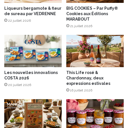
®
a
”
Liqueurs bergamote & fleur
BIG COOKIES – Par Puffy®
l
de sureau par VEDRENNE
Cookies aux Éditions
p
e
MARABOUT
a
22 juillet 2026
r
21 juillet 2026
N
o
ë
m
i
e
A
Les nouvelles innovations
This Life rosé &
n
COSTA 2026
Chardonnay, deux
d
expressions estivales
20 juillet 2026
r
16 juillet 2026
é
a
u
x
É
d
i