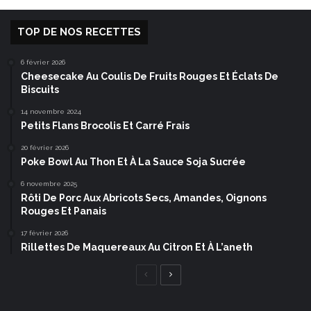
TOP DE NOS RECETTES
6 février 2026
Cheesecake Au Coulis De Fruits Rouges Et Éclats De
Biscuits
14 novembre 2024
Petits Flans Brocolis Et Carré Frais
20 février 2026
Poke Bowl Au Thon Et À La Sauce Soja Sucrée
6 novembre 2025
Rôti De Porc Aux Abricots Secs, Amandes, Oignons
Rouges Et Panais
17 février 2026
Rillettes De Maquereaux Au Citron Et À L’aneth
Page
Page
précédente
suivante