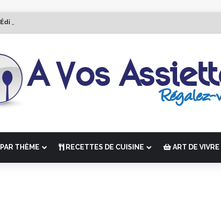
 Édition de “La Semaine des Chefs” du 19 au 24 octobre 2026
PAR THÈME
RECETTES DE CUISINE
ART DE VIVRE