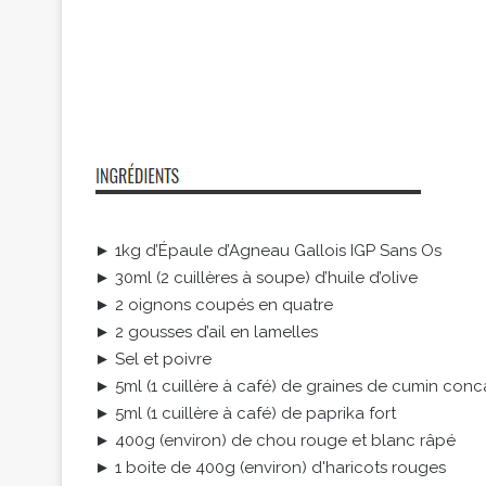
► 1kg d’Épaule d’Agneau Gallois IGP Sans Os
► 30ml (2 cuillères à soupe) d’huile d’olive
► 2 oignons coupés en quatre
► 2 gousses d’ail en lamelles
► Sel et poivre
► 5ml (1 cuillère à café) de graines de cumin con
► 5ml (1 cuillère à café) de paprika fort
► 400g (environ) de chou rouge et blanc râpé
► 1 boite de 400g (environ) d'haricots rouges