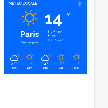
MÉTÉO LOCALE
14
℃
Paris
27º - 13º
79%
2.16 km/h
Ciel dégagé
27
35
34
36
35
℃
℃
℃
℃
℃
ven
sam
dim
lun
mar