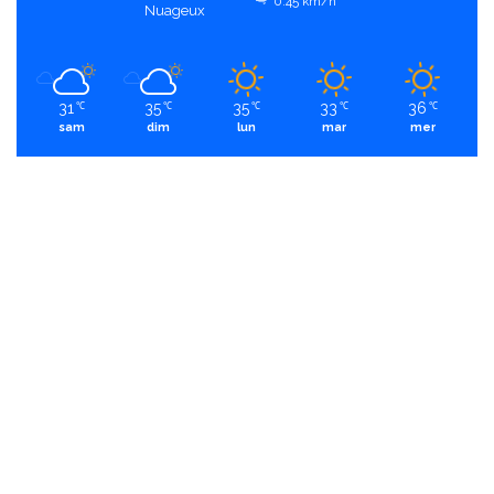
0.45 km/h
Nuageux
31
35
35
33
36
℃
℃
℃
℃
℃
sam
dim
lun
mar
mer