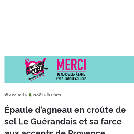
Accueil
>
︎ Noël
>
☃ Plats
Épaule d’agneau en croûte de
sel Le Guérandais et sa farce
aux accents de Provence