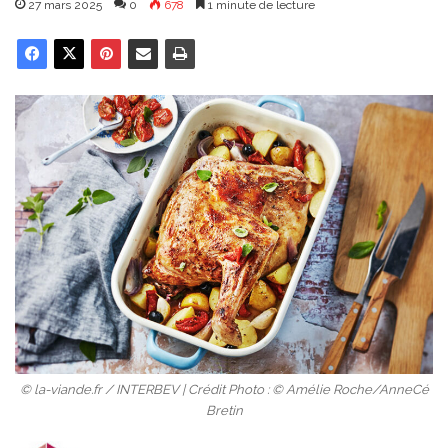
27 mars 2025
0
678
1 minute de lecture
© la-viande.fr / INTERBEV | Crédit Photo : © Amélie Roche/AnneCé
Bretin