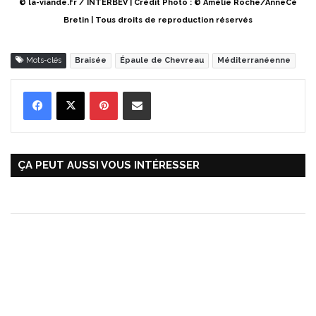
© la-viande.fr / INTERBEV | Crédit Photo : © Amélie Roche/AnneCé
Bretin | Tous droits de reproduction réservés
Mots-clés
Braisée
Épaule de Chevreau
Méditerranéenne
Pinterest
Partager par Email
ÇA PEUT AUSSI VOUS INTÉRESSER