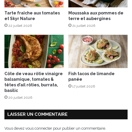
u
a
e
ç
Tarte fraîche aux tomates
Moussaka aux pommes de
t
o
et Skyr Nature
terre et aubergines
t
n
e
22 juillet 2026
21 juillet 2026
p
s
a
r
i
s
i
e
n
Côte de veau rôtie vinaigre
Fish tacos de limande
n
balsamique, tomates &
panée
e
têtes d’ail rôties, burrata,
17 juillet 2026
basilic
20 juillet 2026
LAISSER UN COMMENTAIRE
Vous devez
vous connecter
pour publier un commentaire.