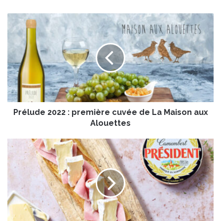
P
r
é
l
u
d
e
2
0
Prélude 2022 : première cuvée de La Maison aux
2
2
Alouettes
:
p
B
r
a
e
g
m
u
i
e
è
t
r
t
e
e