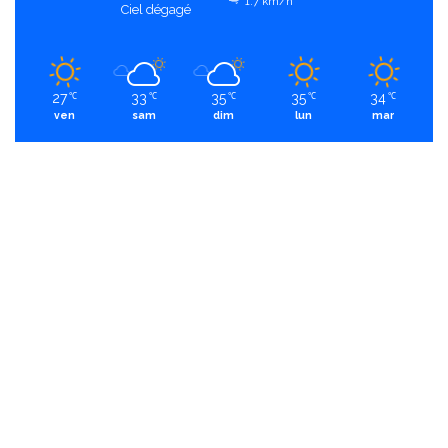
1.7 km/h
Ciel dégagé
27
33
35
35
34
℃
℃
℃
℃
℃
ven
sam
dim
lun
mar