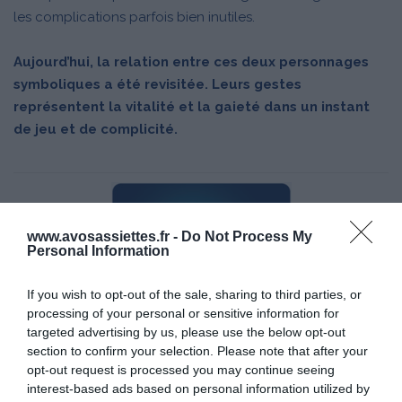
les complications parfois bien inutiles.
Aujourd’hui, la relation entre ces deux personnages
symboliques a été revisitée. Leurs gestes
représentent la vitalité et la gaieté dans un instant
de jeu et de complicité.
www.avosassiettes.fr -
Do Not Process My
Personal Information
If you wish to opt-out of the sale, sharing to third parties, or
processing of your personal or sensitive information for
targeted advertising by us, please use the below opt-out
section to confirm your selection. Please note that after your
opt-out request is processed you may continue seeing
Découvrez Cérébos sur
www.cerebos.fr
interest-based ads based on personal information utilized by