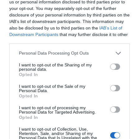
us or personal information disclosed to third parties prior to
your opt-out. You may separately opt-out of the further
disclosure of your personal information by third parties on the
© Copyright & Crédits Photos : © Cérébos | Tous droits de
IAB’s list of downstream participants. This information may
reproduction réservés
also be disclosed by us to third parties on the
IAB’s List of
Downstream Participants
that may further disclose it to other
third parties.
Mots-clés
Cérébos
Escalopes
Gingembre
Poulet
Please note that this website/app uses one or more Google
Personal Data Processing Opt Outs
Pinterest
Partager par Email
services and may gather and store information including but
not limited to your visit or usage behaviour. You may click to
I want to opt-out of the Sharing of my
personal data.
grant or deny consent to Google and its third-party tags to
Opted In
use your data for below specified purposes in below Google
consent section.
I want to opt-out of the Sale of my
ÇA PEUT AUSSI VOUS INTÉRESSER
Personal Data.
Opted In
I want to opt-out of processing my
Personal Data for Targeted Advertising.
Opted In
I want to opt-out of Collection, Use,
Retention, Sale, and/or Sharing of my
Personal Data that Is Unrelated with the