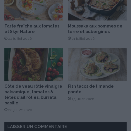
2
h
0
y
e
m
t
e
Tarte fraîche aux tomates
Moussaka aux pommes de
2
t
et Skyr Nature
terre et aubergines
1
o
o
22 juillet 2026
21 juillet 2026
i
c
g
t
n
o
o
b
n
r
s
e
r
2
o
Côte de veau rôtie vinaigre
Fish tacos de limande
0
u
balsamique, tomates &
panée
1
g
têtes d’ail rôties, burrata,
17 juillet 2026
8
e
basilic
s
20 juillet 2026
LAISSER UN COMMENTAIRE