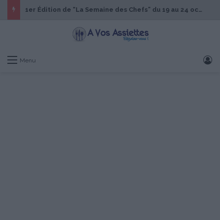
1er Édition de “La Semaine des Chefs” du 19 au 24 octobre 2026
S
Menu