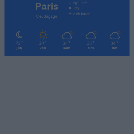
Paris
25º - 22º
37%
2.68 km/h
Ciel dégagé
23
30
34
35
34
℃
℃
℃
℃
℃
jeu
ven
sam
dim
lun