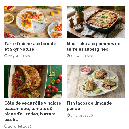
r
t
A
O
P
S
o
Tarte fraîche aux tomates
Moussaka aux pommes de
c
et Skyr Nature
terre et aubergines
i
22 juillet 2026
21 juillet 2026
é
t
é
®
Côte de veau rôtie vinaigre
Fish tacos de limande
balsamique, tomates &
panée
têtes d’ail rôties, burrata,
17 juillet 2026
basilic
20 juillet 2026