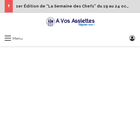
1er Édition de “La Semaine des Chefs” du 19 au 24 octobre 2026
S
Menu