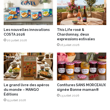
œ
u
f
s
Les nouvelles innovations
This Life rosé &
COSTA 2026
Chardonnay, deux
expressions estivales
20 juillet 2026
16 juillet 2026
Le grand livre des apéros
Confitures SANS MORCEAUX
du monde – MANGO
signée Bonne maman®
Éditions
13 juillet 2026
15 juillet 2026