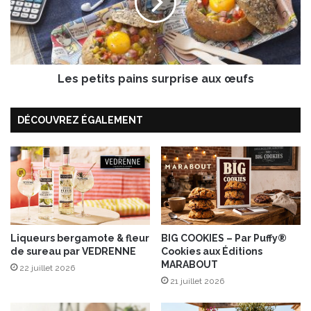
i
e
n
t
k
i
L
t
a
s
d
Les petits pains surprise aux œufs
p
y
a
®
i
DÉCOUVREZ ÉGALEMENT
n
s
s
u
r
p
r
i
Liqueurs bergamote & fleur
BIG COOKIES – Par Puffy®
s
de sureau par VEDRENNE
Cookies aux Éditions
e
MARABOUT
a
22 juillet 2026
21 juillet 2026
u
x