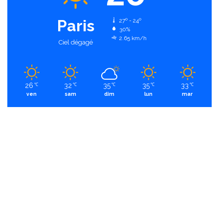
Paris
27º - 24º
30%
2.65 km/h
Ciel dégagé
26
32
35
35
33
℃
℃
℃
℃
℃
ven
sam
dim
lun
mar