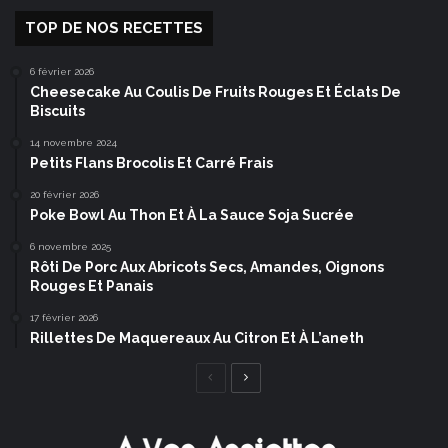
TOP DE NOS RECETTES
6 février 2026
Cheesecake Au Coulis De Fruits Rouges Et Éclats De
Biscuits
14 novembre 2024
Petits Flans Brocolis Et Carré Frais
20 février 2026
Poke Bowl Au Thon Et À La Sauce Soja Sucrée
6 novembre 2025
Rôti De Porc Aux Abricots Secs, Amandes, Oignons
Rouges Et Panais
17 février 2026
Rillettes De Maquereaux Au Citron Et À L’aneth
Page
Page
précédente
suivante