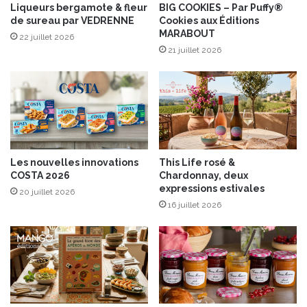
o
Liqueurs bergamote & fleur
BIG COOKIES – Par Puffy®
de sureau par VEDRENNE
Cookies aux Éditions
u
MARABOUT
v
22 juillet 2026
e
21 juillet 2026
l
l
e
c
u
v
é
Les nouvelles innovations
This Life rosé &
e
COSTA 2026
Chardonnay, deux
“
expressions estivales
20 juillet 2026
C
16 juillet 2026
o
l
l
e
c
t
i