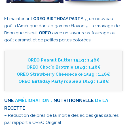
Et maintenant
OREO BIRTHDAY PARTY
, un nouveau
4
goût d’Amérique dans la gamme Flavors
. Le mariage de
5
l’iconique biscuit
OREO
avec un savoureux fourrage au
goût caramel et de petites perles colorées.
OREO Peanut Butter 154g : 1,48€
OREO Choc'o Brownie 154g : 1,48€
OREO Strawberry Cheesecake 154g : 1,48€
OREO Birthday Party rouleau 154g : 1,48€
UNE
AMÉLIORATION
NUTRITIONNELLE
DE LA
8
RECETTE
– Réduction de près de la moitié des acides gras saturés
par rapport à OREO Original