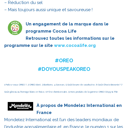
– Réduction du sel
– Mais toujours aussi unique et savoureuse !
Un engagement de la marque dans le
programme Cocoa Life
Retrouvez toutes les informations sur le
programme sur le site
www.cocoalife.org
#OREO
#DOYOUSPEAKOREO
1 Parlez-vous OREO ?, 2 OREO doré, 3 Bonbons, 4 Saveurs, 5 Goût beurre de cacahuète, 6 Goût Choc'o Brownie? 7
Goût gâteau au fromage blanc et fraise, 8 Fête d'anniversaire, 9 Hors produits de la gamme OREO Crispy & Thin
À propos de Mondelez International en
France
Mondelez International est l’un des leaders mondiaux de
l’industrie agroalimentaire et, en France, le numéro 1 sur les