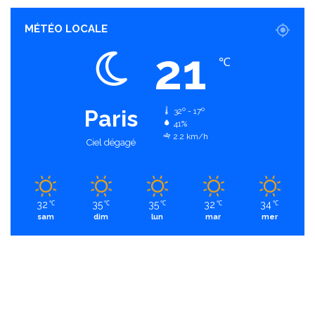
MÉTÉO LOCALE
21
℃
Paris
32º - 17º
41%
2.2 km/h
Ciel dégagé
32
35
35
32
34
℃
℃
℃
℃
℃
sam
dim
lun
mar
mer