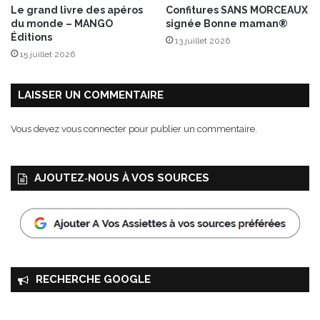
o
Le grand livre des apéros
Confitures SANS MORCEAUX
n
du monde – MANGO
signée Bonne maman®
“
Éditions
13 juillet 2026
R
15 juillet 2026
o
s
é
LAISSER UN COMMENTAIRE
Vous devez
vous connecter
pour publier un commentaire.
AJOUTEZ‑NOUS À VOS SOURCES
RECHERCHE GOOGLE