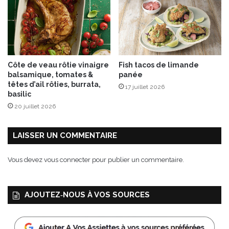
y
d
e
m
a
n
Côte de veau rôtie vinaigre
Fish tacos de limande
g
balsamique, tomates &
panée
u
têtes d’ail rôties, burrata,
17 juillet 2026
e
basilic
20 juillet 2026
LAISSER UN COMMENTAIRE
Vous devez
vous connecter
pour publier un commentaire.
AJOUTEZ‑NOUS À VOS SOURCES