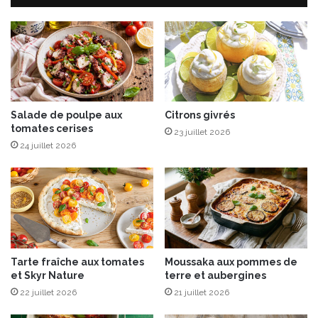
P
o
n
t
-
l
’
É
Salade de poulpe aux
Citrons givrés
tomates cerises
v
23 juillet 2026
ê
24 juillet 2026
q
u
e
e
t
c
h
Tarte fraîche aux tomates
Moussaka aux pommes de
u
et Skyr Nature
terre et aubergines
t
22 juillet 2026
21 juillet 2026
n
e