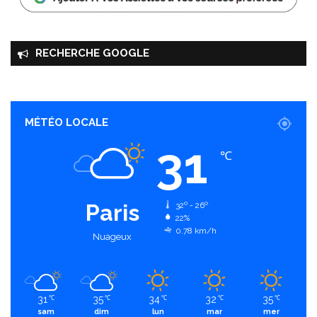
RECHERCHE GOOGLE
MÉTÉO LOCALE
31
℃
Paris
32º - 26º
22%
0.78 km/h
Nuageux
31
35
34
32
35
℃
℃
℃
℃
℃
sam
dim
lun
mar
mer