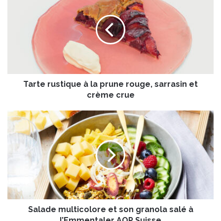
a
r
t
e
r
u
s
t
Tarte rustique à la prune rouge, sarrasin et
i
q
crème crue
u
e
S
à
a
l
l
a
a
p
d
r
e
u
m
n
u
e
l
r
Salade multicolore et son granola salé à
t
o
i
l’Emmentaler AOP Suisse