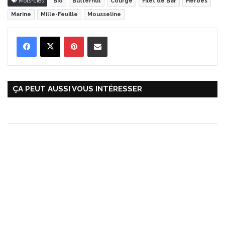
Mots-clés
Bio
Butternut
Courge
Filet de Bar
Herbes
Marine
Mille-Feuille
Mousseline
Pinterest
Partager par Email
ÇA PEUT AUSSI VOUS INTÉRESSER