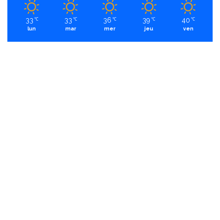
33
33
36
39
40
℃
℃
℃
℃
℃
lun
mar
mer
jeu
ven