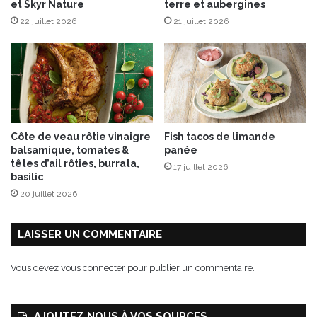
et Skyr Nature
terre et aubergines
u
é
e
22 juillet 2026
21 juillet 2026
à
l
’
E
m
m
e
n
Côte de veau rôtie vinaigre
Fish tacos de limande
t
balsamique, tomates &
panée
a
têtes d’ail rôties, burrata,
17 juillet 2026
l
basilic
e
20 juillet 2026
r
A
O
LAISSER UN COMMENTAIRE
P
S
Vous devez
vous connecter
pour publier un commentaire.
u
i
s
AJOUTEZ‑NOUS À VOS SOURCES