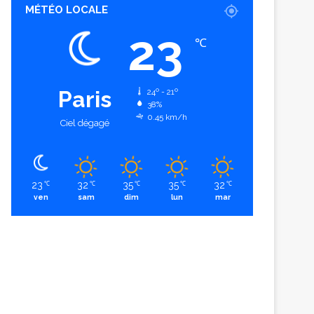
MÉTÉO LOCALE
23
℃
Paris
24º - 21º
38%
0.45 km/h
Ciel dégagé
23
32
35
35
32
℃
℃
℃
℃
℃
ven
sam
dim
lun
mar