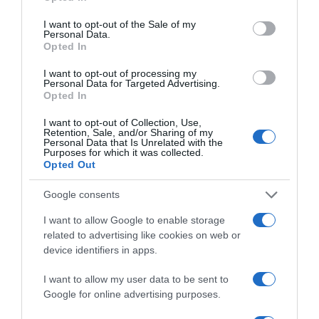
use your data for below specified purposes in below Google
consent section.
© Pavillon France | Crédits Photos : © Pavillon France – Cooklook |
I want to opt-out of the Sale of my
Personal Data.
Tous droits de reproduction réservés
Opted In
I want to opt-out of processing my
Mots-clés
Doré
Filet de Merlan
Pavillon France
Personal Data for Targeted Advertising.
Opted In
Pinterest
Partager par Email
I want to opt-out of Collection, Use,
Retention, Sale, and/or Sharing of my
Personal Data that Is Unrelated with the
Purposes for which it was collected.
Opted Out
ÇA PEUT AUSSI VOUS INTÉRESSER
Google consents
I want to allow Google to enable storage
related to advertising like cookies on web or
device identifiers in apps.
I want to allow my user data to be sent to
Google for online advertising purposes.