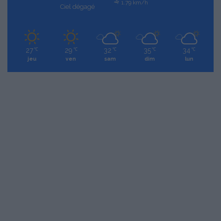
1.79 km/h
Ciel dégagé
27
29
32
35
34
℃
℃
℃
℃
℃
jeu
ven
sam
dim
lun