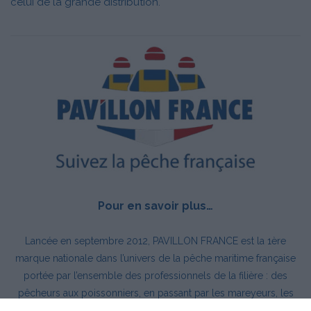
celui de la grande distribution.
Pour en savoir plus…
Lancée en septembre 2012, PAVILLON FRANCE est la 1ère
marque nationale dans l’univers de la pêche maritime française
portée par l’ensemble des professionnels de la filière : des
pêcheurs aux poissonniers, en passant par les mareyeurs, les
grossistes et les enseignes de la grande distribution. Pour