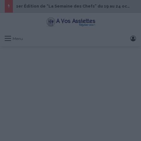
1er Édition de “La Semaine des Chefs” du 19 au 24 octobre 2026
S
Menu