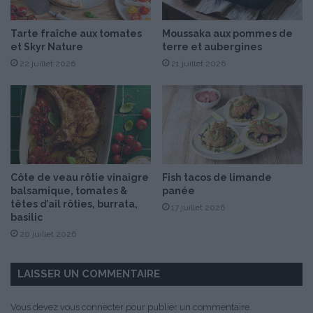
a
v
Tarte fraîche aux tomates
Moussaka aux pommes de
e
et Skyr Nature
terre et aubergines
c
22 juillet 2026
21 juillet 2026
M
&
M
’
s
®
e
t
Côte de veau rôtie vinaigre
Fish tacos de limande
B
balsamique, tomates &
panée
o
têtes d’ail rôties, burrata,
17 juillet 2026
u
basilic
n
20 juillet 2026
t
y
®
LAISSER UN COMMENTAIRE
Vous devez
vous connecter
pour publier un commentaire.