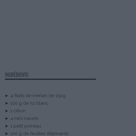
► 4 filets de merlan de 150g
► 100 g de riz blanc
► 1 citron
► 4 mini navets
► 1 petit poireau
► 100 g de feuilles d’épinards