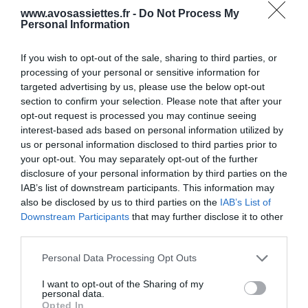
www.avosassiettes.fr -
Do Not Process My
pouvoir être estampillés
Personal Information
PAVILLON FRANCE, les poissons doivent avoir été pêchés en
mer par un navire battant pavillon français et afficher un degré de
If you wish to opt-out of the sale, sharing to third parties, or
fraîcheur optimale.
processing of your personal or sensitive information for
targeted advertising by us, please use the below opt-out
section to confirm your selection. Please note that after your
PAVILLON FRANCE vient soutenir la production française en
opt-out request is processed you may continue seeing
réorientant la consommation vers les produits de la pêche
interest-based ads based on personal information utilized by
fraîche française, à travers la valorisation de sa diversité et de sa
us or personal information disclosed to third parties prior to
saisonnalité, de ses Hommes et de ses métiers.
your opt-out. You may separately opt-out of the further
disclosure of your personal information by third parties on the
IAB’s list of downstream participants. This information may
Un trait d’union entre pêcheur et consommateur !
also be disclosed by us to third parties on the
IAB’s List of
Downstream Participants
that may further disclose it to other
Pour tout savoir sur les produits de la pêche
third parties.
Française
Please note that this website/app uses one or more Google
Personal Data Processing Opt Outs
services and may gather and store information including but
www.pavillonfrance.fr
not limited to your visit or usage behaviour. You may click to
I want to opt-out of the Sharing of my
personal data.
grant or deny consent to Google and its third-party tags to
Opted In