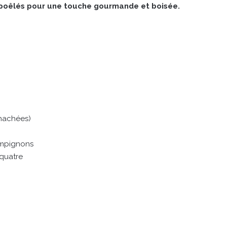
 poêlés pour une touche gourmande et boisée.
 hachées)
ampignons
 quatre