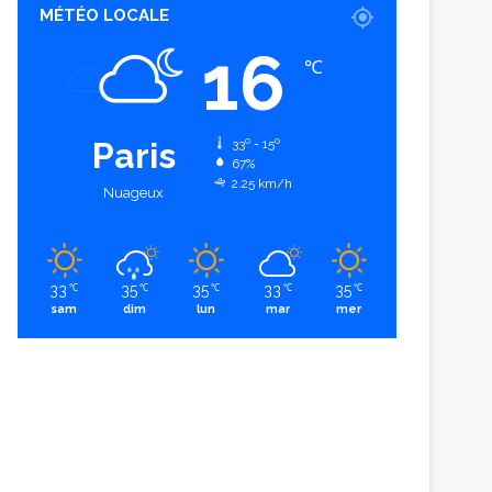
MÉTÉO LOCALE
16
℃
Paris
33º - 15º
67%
2.25 km/h
Nuageux
33
35
35
33
35
℃
℃
℃
℃
℃
sam
dim
lun
mar
mer