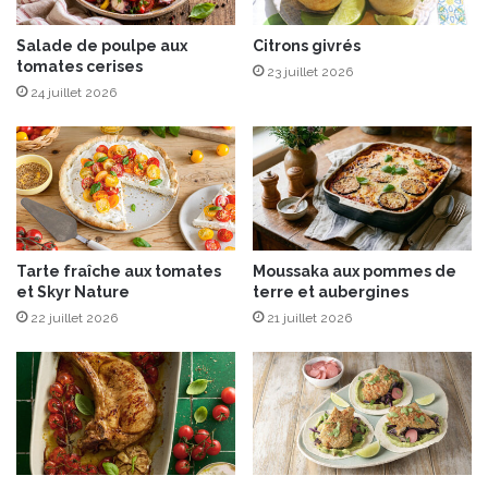
h
o
W
m
Salade de poulpe aux
Citrons givrés
i
tomates cerises
p
23 juillet 2026
l
a
24 juillet 2026
s
d
o
o
n
u
a
r
u
L
x
a
É
b
Tarte fraîche aux tomates
Moussaka aux pommes de
d
e
et Skyr Nature
terre et aubergines
i
l
t
22 juillet 2026
21 juillet 2026
R
i
o
o
u
n
g
s
e
L
e
a
t
r
t