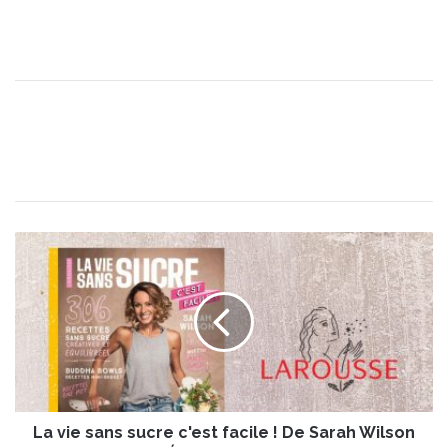
L
a
v
i
e
s
a
n
s
La vie sans sucre c'est facile ! De Sarah Wilson
s