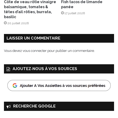
Côte de veau rôtie vinaigre
Fish tacos de limande
o
o
balsamique, tomates &
panée
u
a
têtes d’ail rôties, burrata,
17 juillet 2026
s
s
basilic
s
t
20 juillet 2026
e
s
à
l
LAISSER UN COMMENTAIRE
a
c
Vous devez
vous connecter
pour publier un commentaire.
r
è
m
AJOUTEZ‑NOUS À VOS SOURCES
e
d
e
s
a
r
d
RECHERCHE GOOGLE
i
n