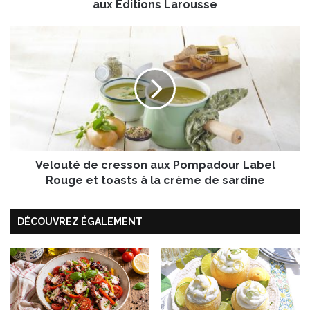
u
aux Éditions Larousse
c
r
V
e
e
c
l
'
o
e
u
s
t
t
é
f
d
a
e
c
Velouté de cresson aux Pompadour Label
c
i
r
Rouge et toasts à la crème de sardine
l
e
e
s
!
DÉCOUVREZ ÉGALEMENT
s
D
o
e
n
S
a
a
u
r
x
a
P