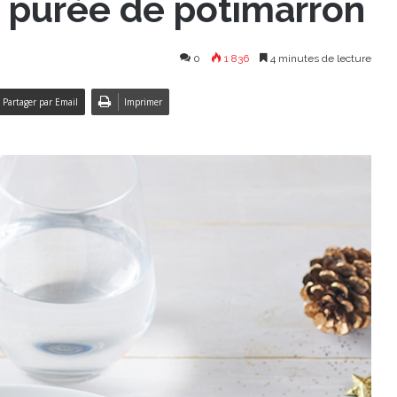
, purée de potimarron
0
1 836
4 minutes de lecture
Partager par Email
Imprimer