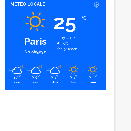
MÉTÉO LOCALE
25
℃
Paris
27º - 23º
30%
1.34 km/h
Ciel dégagé
27
33
35
35
34
℃
℃
℃
℃
℃
ven
sam
dim
lun
mar