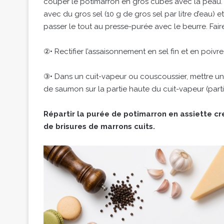
couper le potimarron en gros cubes avec la peau. 
avec du gros sel (10 g de gros sel par litre d’eau) e
passer le tout au presse-purée avec le beurre. Faire 
②• Rectifier l’assaisonnement en sel fin et en poivre
③• Dans un cuit-vapeur ou couscoussier, mettre un f
de saumon sur la partie haute du cuit-vapeur (parti
Répartir la purée de potimarron en assiette c
de brisures de marrons cuits.