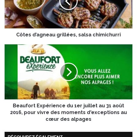
s
d
’
a
g
Côtes d’agneau grillées, salsa chimichurri
n
e
a
B
u
e
g
a
r
u
i
f
l
o
l
r
é
t
e
E
s
Beaufort Expérience du 1er juillet au 31 août
x
,
p
2016, pour vivre des moments d'exceptions au
s
é
cœur des alpages
a
r
l
i