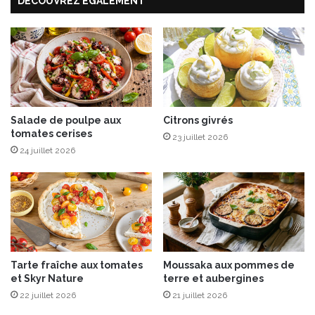
s
DÉCOUVREZ ÉGALEMENT
e
a
n
c
c
h
e
i
d
m
u
i
1
c
e
h
r
Salade de poulpe aux
Citrons givrés
u
tomates cerises
j
23 juillet 2026
r
u
24 juillet 2026
r
i
i
l
l
e
t
a
u
Tarte fraîche aux tomates
Moussaka aux pommes de
3
et Skyr Nature
terre et aubergines
1
22 juillet 2026
21 juillet 2026
a
o