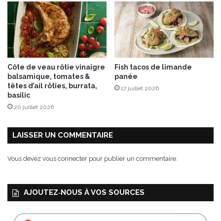
û
t
2
0
1
6
Côte de veau rôtie vinaigre
Fish tacos de limande
,
balsamique, tomates &
panée
p
têtes d’ail rôties, burrata,
17 juillet 2026
o
basilic
u
20 juillet 2026
r
v
i
LAISSER UN COMMENTAIRE
v
r
Vous devez
vous connecter
pour publier un commentaire.
e
d
e
AJOUTEZ‑NOUS À VOS SOURCES
s
m
o