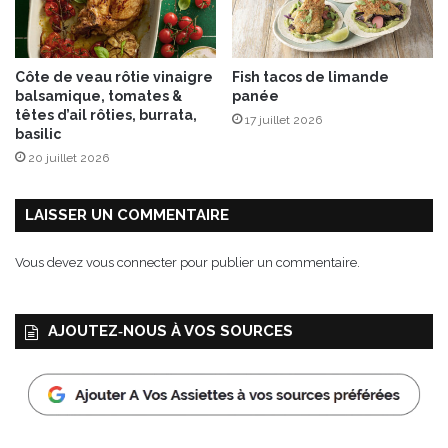
a
ç
o
Côte de veau rôtie vinaigre
Fish tacos de limande
n
balsamique, tomates &
panée
p
têtes d’ail rôties, burrata,
17 juillet 2026
i
basilic
s
20 juillet 2026
s
a
l
LAISSER UN COMMENTAIRE
a
d
Vous devez
vous connecter
pour publier un commentaire.
i
è
r
AJOUTEZ‑NOUS À VOS SOURCES
e
)