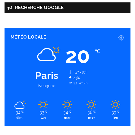
RECHERCHE GOOGLE
MÉTÉO LOCALE
20
℃
Paris
34º - 18º
43%
1.1 km/h
Nuageux
34
33
34
36
39
℃
℃
℃
℃
℃
dim
lun
mar
mer
jeu