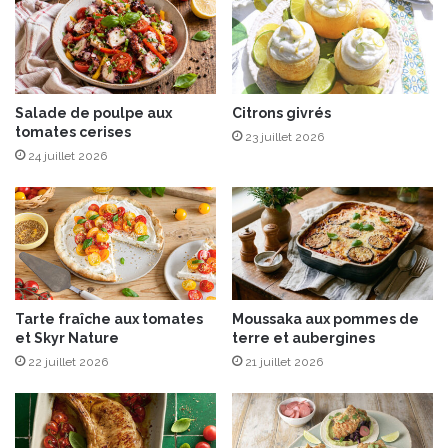
e
a
l
d
é
e
g
e
u
t
m
C
Salade de poulpe aux
Citrons givrés
tomates cerises
e
a
23 juillet 2026
s
p
24 juillet 2026
r
i
c
e
d
e
s
Tarte fraîche aux tomates
Moussaka aux pommes de
A
et Skyr Nature
terre et aubergines
n
22 juillet 2026
21 juillet 2026
g
e
s
(
f