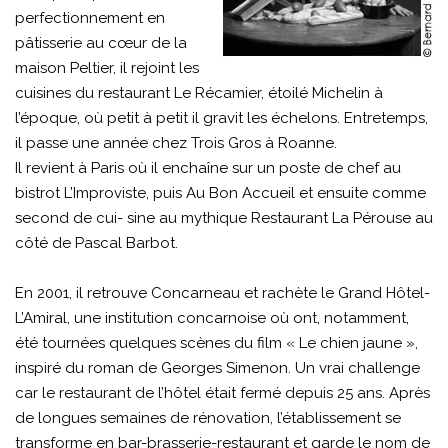
perfectionnement en
pâtisserie au cœur de la
maison Peltier, il rejoint les
cuisines du restaurant Le Récamier, étoilé Michelin à
l’époque, où petit à petit il gravit les échelons. Entretemps,
il passe une année chez Trois Gros à Roanne.
Il revient à Paris où il enchaîne sur un poste de chef au
bistrot L’Improviste, puis Au Bon Accueil et ensuite comme
second de cui- sine au mythique Restaurant La Pérouse au
côté de Pascal Barbot.
En 2001, il retrouve Concarneau et rachète le Grand Hôtel-
L’Amiral, une institution concarnoise où ont, notamment,
été tournées quelques scènes du film « Le chien jaune »,
inspiré du roman de Georges Simenon. Un vrai challenge
car le restaurant de l’hôtel était fermé depuis 25 ans. Après
de longues semaines de rénovation, l’établissement se
transforme en bar-brasserie-restaurant et garde le nom de