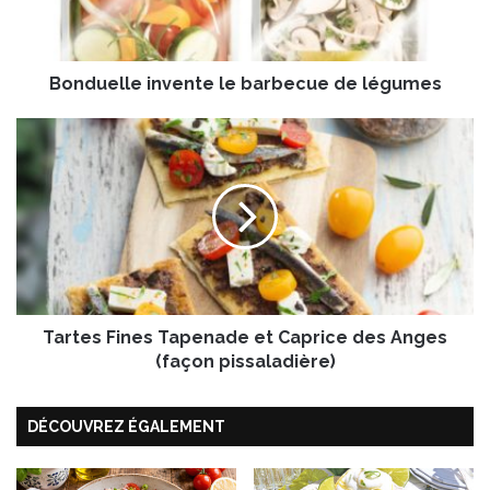
l
l
e
Bonduelle invente le barbecue de légumes
i
n
v
T
e
a
n
r
t
t
e
e
l
s
e
F
b
i
a
n
r
Tartes Fines Tapenade et Caprice des Anges
e
b
s
(façon pissaladière)
e
T
c
a
DÉCOUVREZ ÉGALEMENT
u
p
e
e
d
n