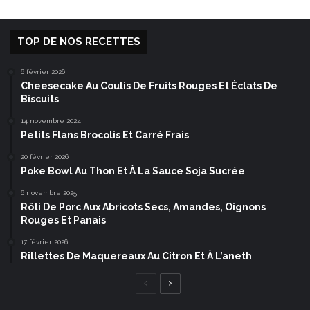
TOP DE NOS RECETTES
6 février 2026
Cheesecake Au Coulis De Fruits Rouges Et Éclats De
Biscuits
14 novembre 2024
Petits Flans Brocolis Et Carré Frais
20 février 2026
Poke Bowl Au Thon Et À La Sauce Soja Sucrée
6 novembre 2025
Rôti De Porc Aux Abricots Secs, Amandes, Oignons
Rouges Et Panais
17 février 2026
Rillettes De Maquereaux Au Citron Et À L’aneth
Page
Page
précédente
suivante