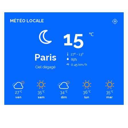
MÉTÉO LOCALE
15
℃
Paris
27º - 13º
69%
0.45 km/h
Ciel dégagé
27
35
34
36
35
℃
℃
℃
℃
℃
ven
sam
dim
lun
mar