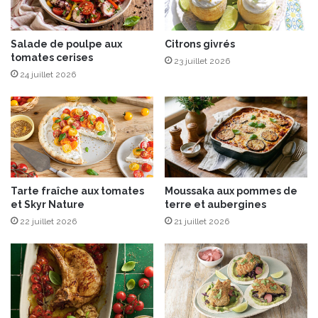
u
i
m
n
e
Salade de poulpe aux
Citrons givrés
é
tomates cerises
s
e
23 juillet 2026
c
s
24 juillet 2026
r
a
o
u
q
y
u
a
a
o
n
u
t
r
Tarte fraîche aux tomates
Moussaka aux pommes de
s
t
et Skyr Nature
terre et aubergines
22 juillet 2026
21 juillet 2026