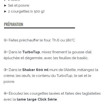
► Sel et poivre
► 2 courgettes (± 500 g)
①• Faites préchauffer le four, Th.6 ou 180°C.
②• Dans le
TurboTup
, mixez finement la gousse d’ail
épluchée et dégermée, avec les feuilles de basilic.
③• Dans le
Shaker 600 ml
muni de l’Ailette, mélangez la
crème, les œufs, le contenu du TurboTup, le sel et le
poivre.
④• Éboutez les courgettes lavées et faites des tagliatelles
avec la
lame large Click Série
.